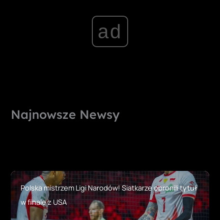
ad
Najnowsze Newsy
Polska mistrzem Ligi Narodów! Siatkarze obronili tytuł
w finale z USA