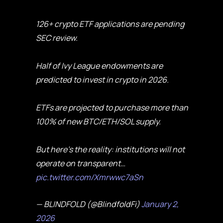
126+ crypto ETF applications are pending
SEC review.
Half of Ivy League endowments are
predicted to invest in crypto in 2026.
ETFs are projected to purchase more than
100% of new BTC/ETH/SOL supply.
But here's the reality: institutions will not
operate on transparent…
pic.twitter.com/Xmrwwc7aSn
— BLINDFOLD (@BlindfoldFi)
January 2,
2026