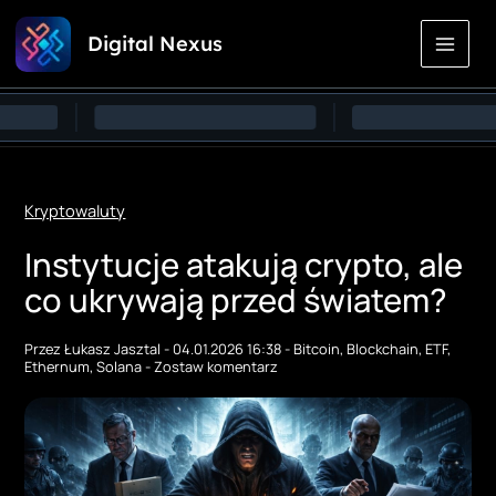
Przejdź
Digital Nexus
do
treści
Kryptowaluty
Instytucje atakują crypto, ale
co ukrywają przed światem?
Przez
Łukasz Jasztal
-
04.01.2026 16:38
-
Bitcoin
,
Blockchain
,
ETF
,
Ethernum
,
Solana
-
Zostaw komentarz