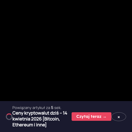
Powiązany artykuł za
3
sek.
Ceny kryptowalut dziś – 14
×
Czytaj teraz →
kwietnia 2026 [Bitcoin,
Ethereum i inne]