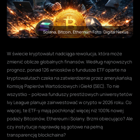
Solana, Bitcoin, Ethernum Foto: Digital Nexus
W świecie kryptowalut nadciąga rewolucja, która może
zmienić oblicze globalnych finansów. Według najnowszych
prognoz, ponad 126 wniosków o fundusze ETF oparte na
kryptowalutach czeka na zatwierdzenie przez amerykańską
Komisję Papierów Wartościowych i Giełd (SEC). To nie
wszystko – połowa funduszy prestiżowych uniwersytetów
Ivy League planuje zainwestować w crypto w 2026 roku. Co
więcej, te ETF-y mają pochłonąć więcej niż 100% nowej
podaży Bitcoinów, Ethereum i Solany. Brzmi obiecująco? Ale
czy instytucje naprawdę są gotowe na pełną
transparencję blockchaina?