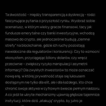
Ta dwoistość – między transparencją a dyskrecją – rodzi
fascynujące pytania o przyszłość rynku. Wyobraź sobie
scenariusz, w którym wielcy gracze finansowi, tacy jak
fundusze emerytalne czy banki inwestycyjne, wchodzą
masowo do crypto, ale jednocześnie budują „ciemne
strefy” na blockchainie, gdzie ich ruchy pozostają
niewidoczne dla regulatorów i konkurencji. Czy to wzmocni
ekosystem, przyciągając biliony dolarów, czy wręcz
przeciwnie – zwiększy ryzyko manipulacji i asymetrii
informacji? Dla zwykłych inwestorów to może oznaczać
nową erę, w której prywatność staje się luksusem
dostępnym nie tylko dla elit, ale i dla każdego, kto chce
chronić swoje aktywa w cyfrowym świecie pełnym nadzoru.
A co jeśli te ukryte mechanizmy ujawnią głębsze tajemnice
instytucji, które dziś „atakują” crypto, by jutro je
opanować?