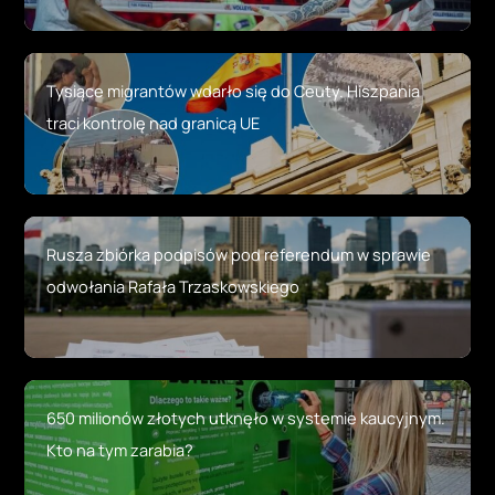
Tysiące migrantów wdarło się do Ceuty. Hiszpania
traci kontrolę nad granicą UE
Rusza zbiórka podpisów pod referendum w sprawie
odwołania Rafała Trzaskowskiego
650 milionów złotych utknęło w systemie kaucyjnym.
Kto na tym zarabia?