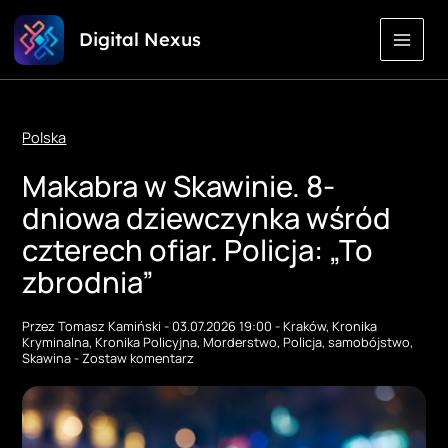
Przejdź
Digital Nexus
do
treści
Polska
Makabra w Skawinie. 8-
dniowa dziewczynka wśród
czterech ofiar. Policja: „To
zbrodnia”
Przez
Tomasz Kamiński
-
03.07.2026 19:00
-
Kraków
,
Kronika
Kryminalna
,
Kronika Policyjna
,
Morderstwo
,
Policja
,
samobójstwo
,
Skawina
-
Zostaw komentarz