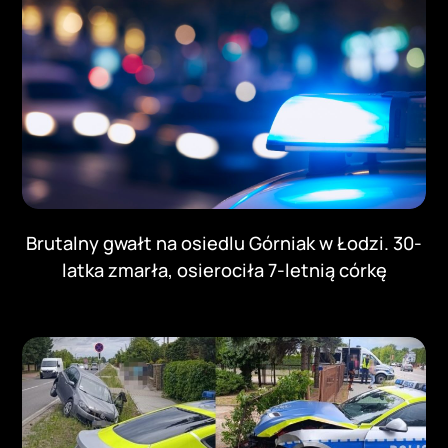
Brutalny gwałt na osiedlu Górniak w Łodzi. 30-
latka zmarła, osierociła 7-letnią córkę