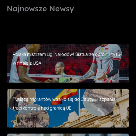
Najnowsze Newsy
Polska mistrzem Ligi Narodów! Siatkarze obronili tytuł
w finale z USA
Tysiące migrantów wdarło się do Ceuty. Hiszpania
traci kontrolę nad granicą UE