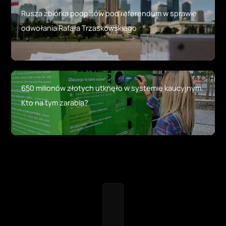
Rusza zbiórka podpisów pod referendum w sprawie
odwołania Rafała Trzaskowskiego
650 milionów złotych utknęło w systemie kaucyjnym.
Kto na tym zarabia?