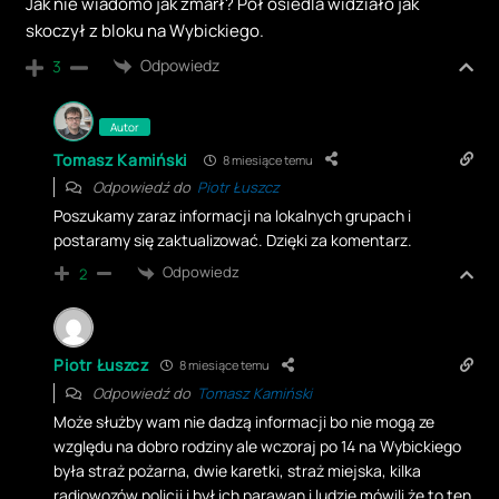
Jak nie wiadomo jak zmarł? Pół osiedla widziało jak
skoczył z bloku na Wybickiego.
Odpowiedz
3
Autor
Tomasz Kamiński
8 miesiące temu
Odpowiedź do
Piotr Łuszcz
Poszukamy zaraz informacji na lokalnych grupach i
postaramy się zaktualizować. Dzięki za komentarz.
Odpowiedz
2
Piotr Łuszcz
8 miesiące temu
Odpowiedź do
Tomasz Kamiński
Może służby wam nie dadzą informacji bo nie mogą ze
względu na dobro rodziny ale wczoraj po 14 na Wybickiego
była straż pożarna, dwie karetki, straż miejska, kilka
radiowozów policji i był ich parawan i ludzie mówili że to ten