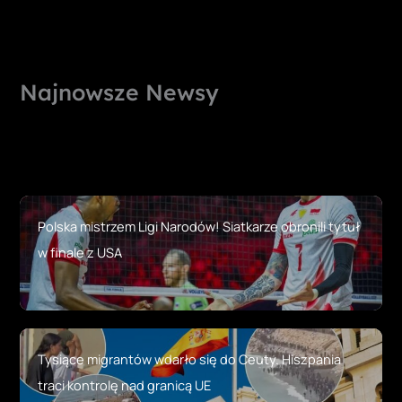
Najnowsze Newsy
Polska mistrzem Ligi Narodów! Siatkarze obronili tytuł
w finale z USA
Tysiące migrantów wdarło się do Ceuty. Hiszpania
traci kontrolę nad granicą UE