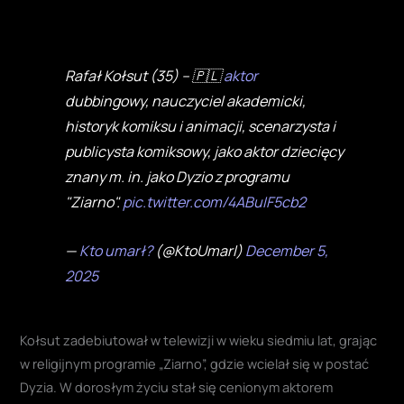
Rafał Kołsut (35) – 🇵🇱
aktor
dubbingowy, nauczyciel akademicki,
historyk komiksu i animacji, scenarzysta i
publicysta komiksowy, jako aktor dziecięcy
znany m. in. jako Dyzio z programu
"Ziarno".
pic.twitter.com/4ABuIF5cb2
—
Kto umarł?
(@KtoUmarl)
December 5,
2025
Kołsut zadebiutował w telewizji w wieku siedmiu lat, grając
w religijnym programie „Ziarno”, gdzie wcielał się w postać
Dyzia. W dorosłym życiu stał się cenionym aktorem