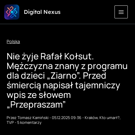
Przejdź
Digital Nexus
do
treści
Polska
Nie żyje Rafał Kołsut.
Mężczyzna znany z programu
dla dzieci „Ziarno”. Przed
śmiercią napisał tajemniczy
wpis ze słowem
„Przepraszam”
Przez
Tomasz Kamiński
-
05.12.2025 09:36
-
Kraków
,
Kto umarł?
,
TVP
-
5 komentarzy