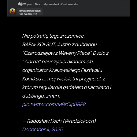
Nie potrafię tego zrozumieć.
RAFAŁ KOŁSUT, Justin z dubbingu
"Czarodziejów z Waverly Place", Dyzio z
"Ziarna", nauczyciel akademicki,
organizator Krakowskiego Festiwalu
Komiksu i… mój wieloletni przyjaciel, z
którym regularnie gadałem o kaczkach i
dubbingu, zmarł.
pic.twitter.com/MBrCIp0RE8
— Radosław Koch (@radziokoch)
December 4, 2025