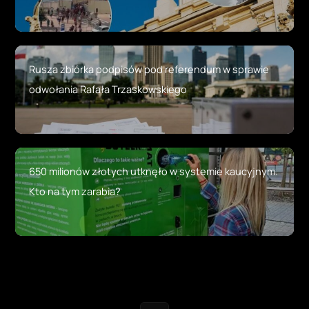
Rusza zbiórka podpisów pod referendum w sprawie
odwołania Rafała Trzaskowskiego
650 milionów złotych utknęło w systemie kaucyjnym.
Kto na tym zarabia?