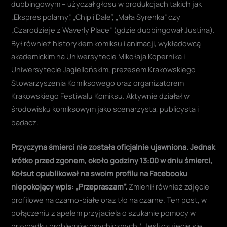
dubbingowym – użyczał głosu w produkcjach takich jak
„Ekspres polarny”, „Chip i Dale”, „Mała Syrenka” czy
„Czarodzieje z Waverly Place” (gdzie dubbingował Justina).
Był również historykiem komiksu i animacji, wykładowcą
akademickim na Uniwersytecie Mikołaja Kopernika i
Uniwersytecie Jagiellońskim, prezesem Krakowskiego
Stowarzyszenia Komiksowego oraz organizatorem
Krakowskiego Festiwalu Komiksu. Aktywnie działał w
środowisku komiksowym jako scenarzysta, publicysta i
badacz.
Przyczyna śmierci nie została oficjalnie ujawniona. Jednak
krótko przed zgonem, około godziny 13:00 w dniu śmierci,
Kołsut opublikował na swoim profilu na Facebooku
niepokojący wpis: „Przepraszam”.
Zmienił również zdjęcie
profilowe na czarno-białe oraz tło na czarne. Ten post, w
połączeniu z apelem przyjaciela o szukanie pomocy w
przypadku problemów psychicznych („Jeśli czujecie się