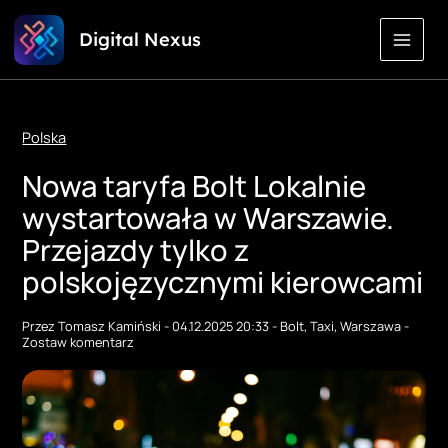
Przejdź
Digital Nexus
do
treści
Polska
Nowa taryfa Bolt Lokalnie
wystartowała w Warszawie.
Przejazdy tylko z
polskojęzycznymi kierowcami
Przez
Tomasz Kamiński
-
04.12.2025 20:33
-
Bolt
,
Taxi
,
Warszawa
-
Zostaw komentarz