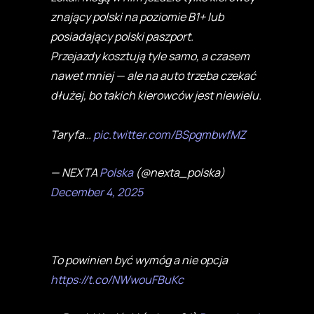
znający polski na poziomie B1+ lub
posiadający polski paszport.
Przejazdy kosztują tyle samo, a czasem
nawet mniej — ale na auto trzeba czekać
dłużej, bo takich kierowców jest niewielu.
Taryfa…
pic.twitter.com/BSpgmbwfMZ
— NEXTA
Polska
(@nexta_polska)
December 4, 2025
To powinien być wymóg a nie opcja
https://t.co/NWwouFBuKc