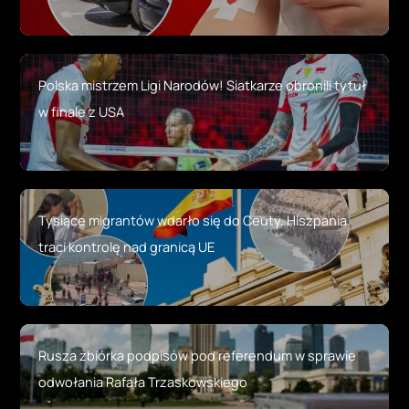
Polska mistrzem Ligi Narodów! Siatkarze obronili tytuł
w finale z USA
Tysiące migrantów wdarło się do Ceuty. Hiszpania
traci kontrolę nad granicą UE
Rusza zbiórka podpisów pod referendum w sprawie
odwołania Rafała Trzaskowskiego