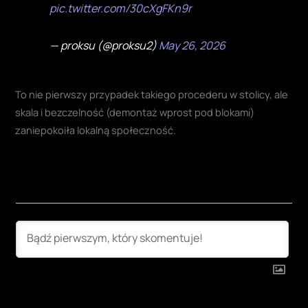
pic.twitter.com/30cXgFKn9r
— proksu (@proksu2)
May 26, 2026
To nie pierwszy przypadek takiego procederu w stolicy, ale
skala i bezczelność (demontaż wprost pod blokami)
zaniepokoiła lokalną społeczność.