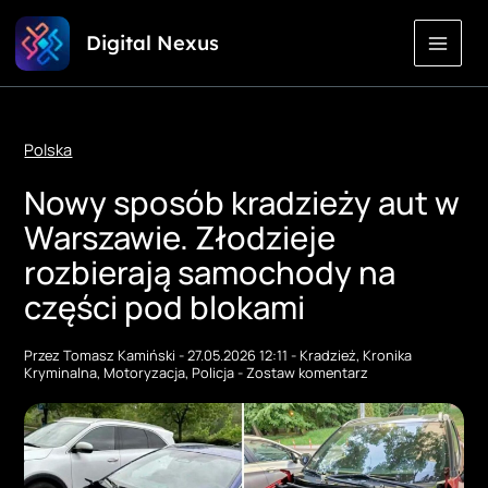
Przejdź
Digital Nexus
do
treści
Polska
Nowy sposób kradzieży aut w
Warszawie. Złodzieje
rozbierają samochody na
części pod blokami
Przez
Tomasz Kamiński
-
27.05.2026 12:11
-
Kradzież
,
Kronika
Kryminalna
,
Motoryzacja
,
Policja
-
Zostaw komentarz