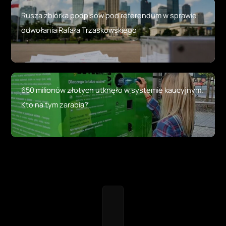
Rusza zbiórka podpisów pod referendum w sprawie
odwołania Rafała Trzaskowskiego
650 milionów złotych utknęło w systemie kaucyjnym.
Kto na tym zarabia?