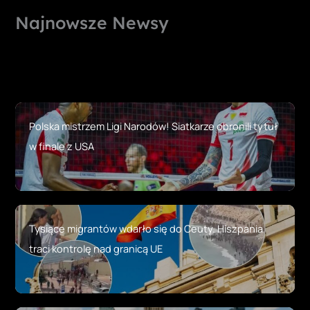
Najnowsze Newsy
Polska mistrzem Ligi Narodów! Siatkarze obronili tytuł
w finale z USA
Tysiące migrantów wdarło się do Ceuty. Hiszpania
traci kontrolę nad granicą UE