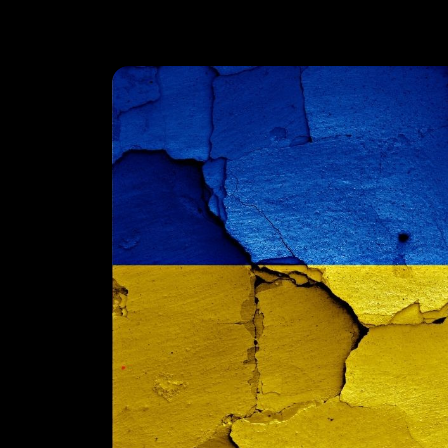
Horoskop
Ploteczki
Sport
Świat
English News
Wakacje
Hiszpania
Wyspy Kanaryjskie
Włochy, Rzym
Bułgaria
Chorwacja
Egipt
Turcja
Grecja
Wyszukiwarka ofert wakacji