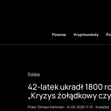
Przejdź do treści
Digital Nexus
Finanse
Kryptowaluty
Polityka
Polska
Rozrywka
Ciekawostki
Gry
Horoskop
Ploteczki
Sport
Świat
English News
Wakacje
Hiszpania
Wyspy Kanaryjskie
Włochy, Rzym