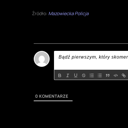
Szukaj
Polski
English
Digital Nexus
Search for:
Finanse
Kryptowaluty
Polityka
Polska
Rozrywka
Ciekawostki
Gry