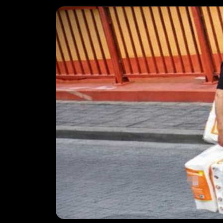
Bułgaria
Chorwacja
Egipt
Turcja
Grecja
Wyszukiwarka ofert wakacji