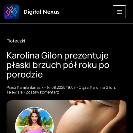
Przejdź
Digital Nexus
do
treści
Ploteczki
Karolina Gilon prezentuje
płaski brzuch pół roku po
porodzie
Przez
Kamila Banasik
-
14.08.2025 19:07
-
Ciąża
,
Karolina Gilon
,
Telewizja
-
Zostaw komentarz