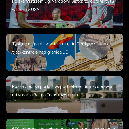
Polska mistrzem Ligi Narodów! Siatkarze obronili tytuł
w finale z USA
Tysiące migrantów wdarło się do Ceuty. Hiszpania
traci kontrolę nad granicą UE
Rusza zbiórka podpisów pod referendum w sprawie
odwołania Rafała Trzaskowskiego
650 milionów złotych utknęło w systemie kaucyjnym.