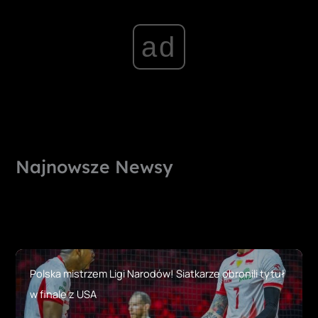
ad
Najnowsze Newsy
Polska mistrzem Ligi Narodów! Siatkarze obronili tytuł
w finale z USA