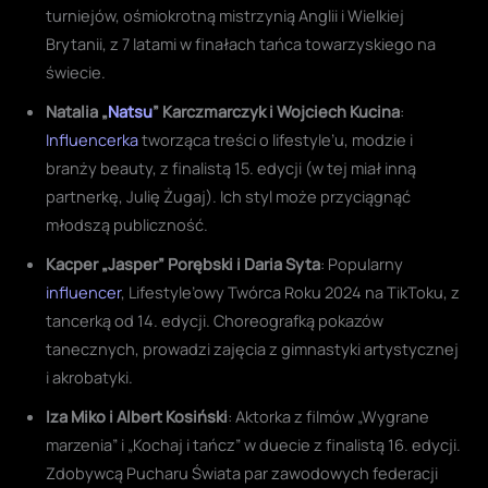
turniejów, ośmiokrotną mistrzynią Anglii i Wielkiej
Brytanii, z 7 latami w finałach tańca towarzyskiego na
świecie.
Natalia „
Natsu
” Karczmarczyk i Wojciech Kucina
:
Influencerka
tworząca treści o lifestyle’u, modzie i
branży beauty, z finalistą 15. edycji (w tej miał inną
partnerkę, Julię Żugaj). Ich styl może przyciągnąć
młodszą publiczność.
Kacper „Jasper” Porębski i Daria Syta
: Popularny
influencer
, Lifestyle’owy Twórca Roku 2024 na TikToku, z
tancerką od 14. edycji. Choreografką pokazów
tanecznych, prowadzi zajęcia z gimnastyki artystycznej
i akrobatyki.
Iza Miko i Albert Kosiński
: Aktorka z filmów „Wygrane
marzenia” i „Kochaj i tańcz” w duecie z finalistą 16. edycji.
Zdobywcą Pucharu Świata par zawodowych federacji