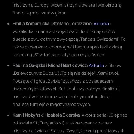
mistrzynią Europy, wicemistrzynią świata i wielokrotną
finalistką mistrzostw globu.
Emilia Komarnicka i Stefano Terrazzino
:
Aktorka
i
wokalistka, znana z „Twoja Twarz Brzmi Znajomo”, w
duecie z dwukrotnym zwycięzcą „Tańca z Gwiazdami”. To
także piosenkarz, choreograf i twórca spektakli z klasą
taneczną „S” w tańcach latynoamerykańskich.
Paulina Gałązka i Michał Bartkiewicz
:
Aktorka
z filmów
„Dziewczyny z Dubaju”, „To się nie dzieje”, „Sami swoi.
Początek” i głos „Barbie” zatańczy z posiadaczem
dwóch Kryształowych Kul. Jest trzykrotnym finalistą
mistrzostw Polski oraz wielokrotnym półfinalistą i
finalistą turniejów międzynarodowych.
Kamil Nożyński i Izabela Skierska
: Aktor z seriali „Ślepnąc
od świateł” i „Przyjaciółki”, a także raper, w parze z
mistrzynią świata i Europy. Zwyciężczynią prestiżowych