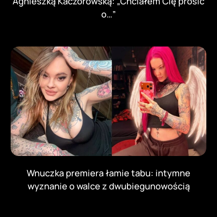
Agnieszką Kaczorowską: „Chciałem Cię prosić
o…”
Wnuczka premiera łamie tabu: intymne
wyznanie o walce z dwubiegunowością