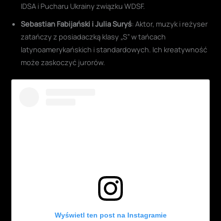
IDSA i Pucharu Ukrainy związku WDSF.
Sebastian Fabijański i Julia Suryś
: Aktor, muzyk i reżyser
zatańczy z posiadaczką klasy „S” w tańcach
latynoamerykańskich i standardowych. Ich kreatywność
może zaskoczyć jurorów.
Wyświetl ten post na Instagramie