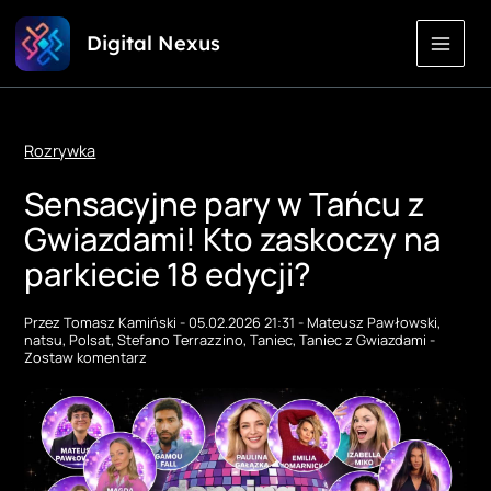
Przejdź
Digital Nexus
do
treści
Rozrywka
Sensacyjne pary w Tańcu z
Gwiazdami! Kto zaskoczy na
parkiecie 18 edycji?
Przez
Tomasz Kamiński
-
05.02.2026 21:31
-
Mateusz Pawłowski
,
natsu
,
Polsat
,
Stefano Terrazzino
,
Taniec
,
Taniec z Gwiazdami
-
Zostaw komentarz