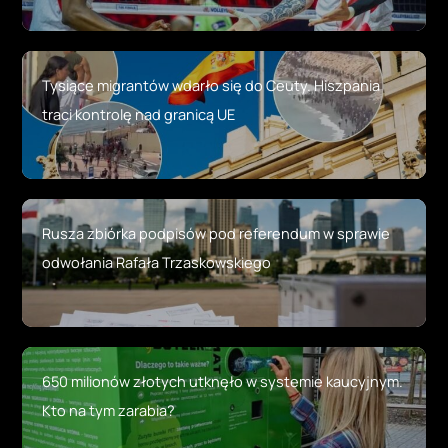
Tysiące migrantów wdarło się do Ceuty. Hiszpania
traci kontrolę nad granicą UE
Rusza zbiórka podpisów pod referendum w sprawie
odwołania Rafała Trzaskowskiego
650 milionów złotych utknęło w systemie kaucyjnym.
Kto na tym zarabia?