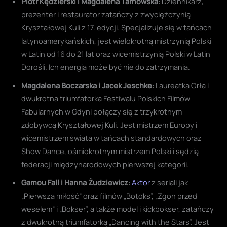
Piotr Kędzierski i Magdalena Tarnowska
: Dziennikarz,
prezenter i restaurator zatańczy z zwyciężczynią
Kryształowej Kuli z 17. edycji. Specjalizuje się w tańcach
latynoamerykańskich, jest wielokrotną mistrzynią Polski
w Latin od 16 do 21 lat oraz wicemistrzynią Polski w Latin
Dorośli. Ich energia może być nie do zatrzymania.
Magdalena Boczarska i Jacek Jeschke
: Laureatka Orła i
dwukrotna triumfatorka Festiwalu Polskich Filmów
Fabularnych w Gdyni połączy się z trzykrotnym
zdobywcą Kryształowej Kuli. Jest mistrzem Europy i
wicemistrzem świata w tańcach standardowych oraz
Show Dance, ośmiokrotnym mistrzem Polski i sędzią
federacji międzynarodowych pierwszej kategorii.
Gamou Fall i Hanna Żudziewicz
:
Aktor
z seriali jak
„Pierwsza miłość” oraz filmów „Botoks”, „Zgon przed
weselem” i „Bokser”, a także model i kickbokser, zatańczy
z dwukrotną triumfatorką „Dancing with the Stars”. Jest