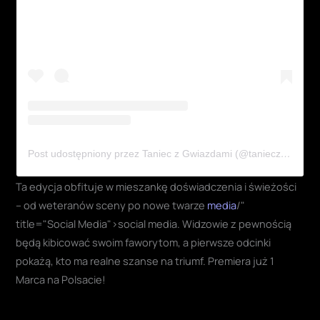
Post udostępniony przez Taniec z Gwiazdami (@tanieczgwiazdami)
Ta edycja obfituje w mieszankę doświadczenia i świeżości
– od weteranów sceny po nowe twarze
media
/"
title="Social Media">social media. Widzowie z pewnością
będą kibicować swoim faworytom, a pierwsze odcinki
pokażą, kto ma realne szanse na triumf. Premiera już 1
Marca na Polsacie!