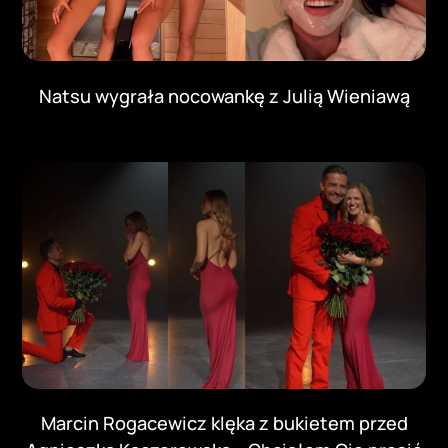
Natsu wygrała nocowankę z Julią Wieniawą
Marcin Rogacewicz klęka z bukietem przed