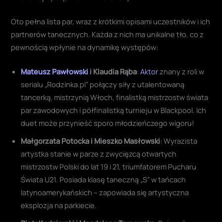
Oto pełna lista par, wraz z krótkimi opisami uczestników i ich
partnerów tanecznych. Każda z nich ma unikalne tło, co z
pewnością wpłynie na dynamikę występów:
Mateusz Pawłowski
i Klaudia Rąba
:
Aktor
znany z roli w
serialu „Rodzinka.pl” połączy siły z utalentowaną
tancerką, mistrzynią Włoch, finalistką mistrzostw świata
par zawodowych i półfinalistką turnieju w Blackpool. Ich
duet może przynieść sporo młodzieńczego wigoru!
Małgorzata Potocka i Mieszko Masłowski
: Wyrazista
artystka stanie w parze z zwycięzcą otwartych
mistrzostw Polski do lat 19 i 21, triumfatorem Pucharu
Świata U21. Posiada klasę taneczną „S” w tańcach
latynoamerykańskich – zapowiada się artystyczna
eksplozja na parkiecie.