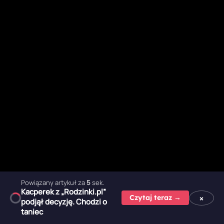
Powiązany artykuł za
3
sek.
Kacperek z „Rodzinki.pl”
×
Czytaj teraz →
podjął decyzję. Chodzi o
taniec