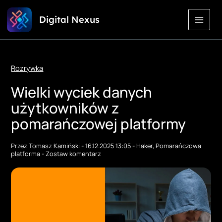
Przejdź
Digital Nexus
do
treści
Rozrywka
Wielki wyciek danych
użytkowników z
pomarańczowej platformy
Przez
Tomasz Kamiński
-
16.12.2025 13:05
-
Haker
,
Pomarańczowa
platforma
-
Zostaw komentarz