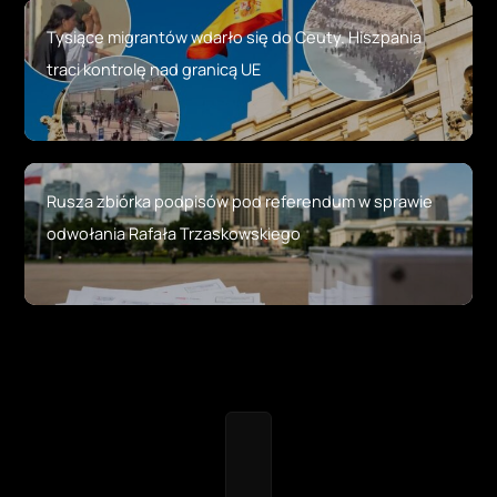
Tysiące migrantów wdarło się do Ceuty. Hiszpania
traci kontrolę nad granicą UE
Rusza zbiórka podpisów pod referendum w sprawie
odwołania Rafała Trzaskowskiego