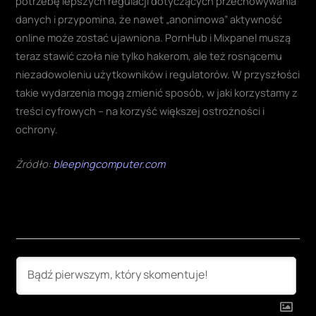
potrzebę lepszych regulacji dotyczących przechowywania
danych i przypomina, że nawet „anonimowa” aktywność
online może zostać ujawniona. PornHub i Mixpanel muszą
teraz stawić czoła nie tylko hakerom, ale też rosnącemu
niezadowoleniu użytkowników i regulatorów. W przyszłości
takie wydarzenia mogą zmienić sposób, w jaki korzystamy z
treści cyfrowych – na korzyść większej ostrożności i
ochrony.
Żródło:
bleepingcomputer.com