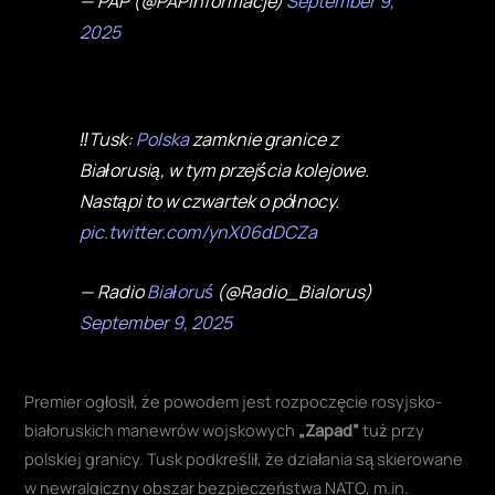
— PAP (@PAPinformacje)
September 9,
2025
‼️Tusk:
Polska
zamknie granice z
Białorusią, w tym przejścia kolejowe.
Nastąpi to w czwartek o północy.
pic.twitter.com/ynX06dDCZa
— Radio
Białoruś
(@Radio_Bialorus)
September 9, 2025
Premier ogłosił, że powodem jest rozpoczęcie rosyjsko-
białoruskich manewrów wojskowych
„Zapad”
tuż przy
polskiej granicy. Tusk podkreślił, że działania są skierowane
w newralgiczny obszar bezpieczeństwa NATO, m.in.