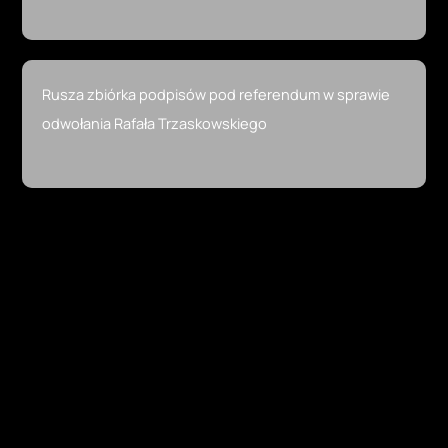
Rusza zbiórka podpisów pod referendum w sprawie
odwołania Rafała Trzaskowskiego