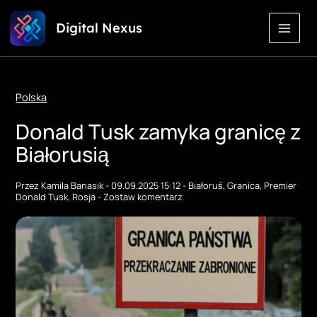
Przejdź
Digital Nexus
do
treści
Polska
Donald Tusk zamyka granicę
z Białorusią
Przez
Kamila Banasik
-
09.09.2025 15:12
-
Białoruś
,
Granica
,
Premier
Donald Tusk
,
Rosja
-
Zostaw komentarz