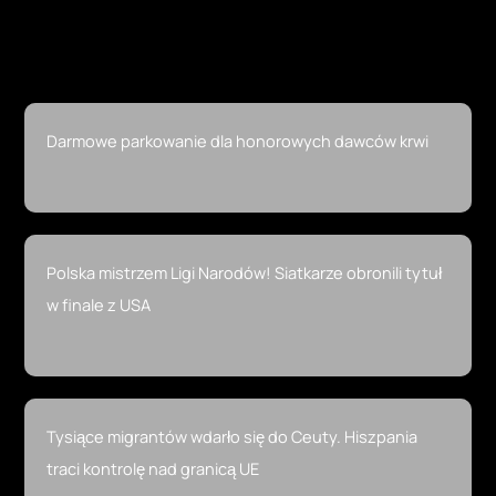
Najnowsze Newsy
Darmowe parkowanie dla honorowych dawców krwi
Polska mistrzem Ligi Narodów! Siatkarze obronili tytuł
w finale z USA
Tysiące migrantów wdarło się do Ceuty. Hiszpania
traci kontrolę nad granicą UE