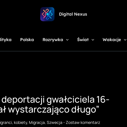
Digital Nexus
lityka
Polska
Rozrywka
Świat
Wakacje
deportacji gwałciciela 16-
rwał wystarczająco długo”
igranci
,
kobiety
,
Migracja
,
Szwecja
-
Zostaw komentarz