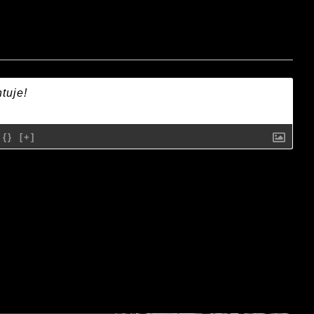
{}
[+]