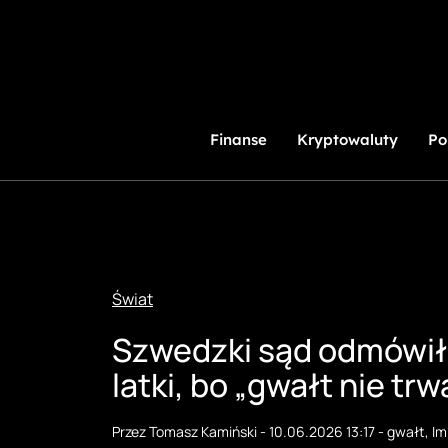
Przejdź
do
treści
Finanse
Kryptowaluty
Po
Świat
Szwedzki sąd odmówił 
latki, bo „gwałt nie t
Przez
Tomasz Kamiński
-
10.06.2026 13:17
-
gwałt
,
Im