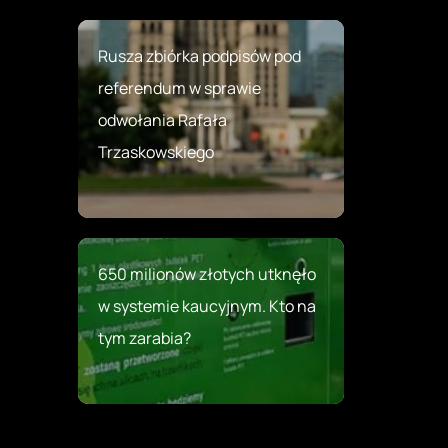
Rusza zbiórka podpisów pod
referendum w sprawie
odwołania Rafała
Trzaskowskiego
650 milionów złotych utknęło
w systemie kaucyjnym. Kto na
tym zarabia?