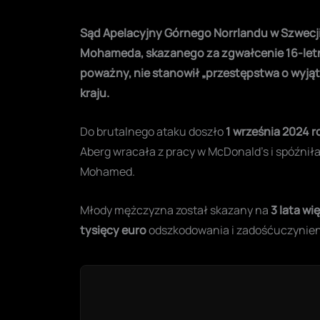
Sąd Apelacyjny Górnego Norrlandu w Szwecji
Mohameda, skazanego za zgwałcenie 16-letni
poważny, nie stanowił „przestępstwa o wyją
kraju.
Do brutalnego ataku doszło
1 września 2024 r
Aberg wracała z pracy w McDonald’s i spóźniła
Mohamed.
Młody mężczyzna został skazany na
3 lata wi
tysięcy euro
odszkodowania i zadośćuczynien