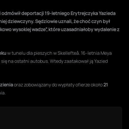
 odmówił deportacji 19-letniego Erytrejczyka Yazieda
ej dziewczyny. Sędziowie uznali, że choć czyn był
tkowo wysokiej wadze”, które uzasadniałoby wydalenie z
oku
w tunelu dla pieszych w Skellefteå. 16-letnia Meya
 się na ostatni autobus. Wtedy zaatakował ją Yazied
ęzienia
oraz zobowiązany do wypłaty ofierze około
21
ia.