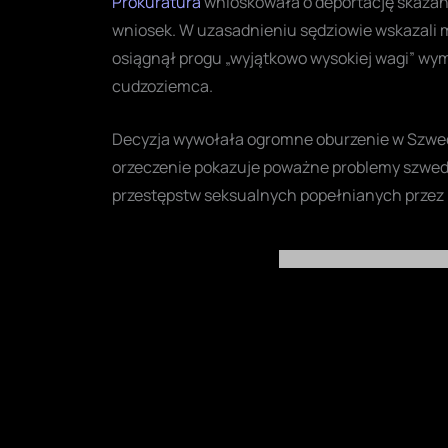
Prokuratura
wnioskowała o deportację skazane
wniosek. W uzasadnieniu sędziowie wskazali m
osiągnął progu „wyjątkowo wysokiej wagi” wy
cudzoziemca.
Decyzja wywołała ogromne oburzenie w Szwecji 
orzeczenie pokazuje poważne problemy szwed
przestępstw seksualnych popełnianych przez