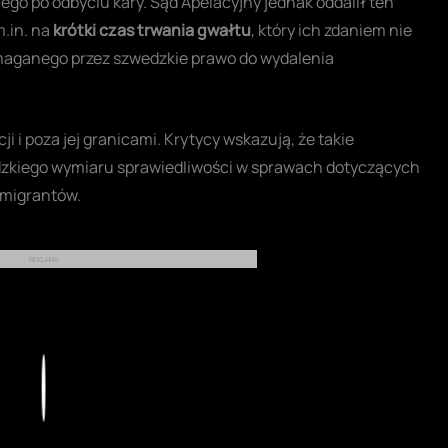
go po odbyciu kary. Sąd Apelacyjny jednak oddalił ten
.in. na
krótki czas trwania gwałtu
, który ich zdaniem nie
maganego przez szwedzkie prawo do wydalenia
i poza jej granicami. Krytycy wskazują, że takie
zkiego wymiaru sprawiedliwości w sprawach dotyczących
 migrantów.
REKLAMA
Play