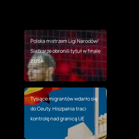
Polska mistrzem Ligi Narodów!
Siatkarze obronili tytuł w finale
z USA
Tysiące migrantów wdarło się
do Ceuty. Hiszpania traci
kontrolę nad granicą UE