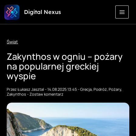
Przejdź
Digital Nexus
do
treści
Świat
Zakynthos w ogniu – pożary
na popularnej greckiej
wyspie
Przez
Łukasz Jasztal
-
14.08.2025 13:45
-
Grecja
,
Podróż
,
Pożary
,
Zakynthos
-
Zostaw komentarz