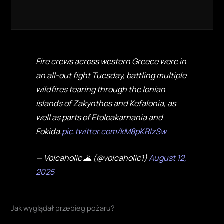
Fire crews across western Greece were in
an all-out fight Tuesday, battling multiple
wildfires tearing through the Ionian
islands of Zakynthos and Kefalonia, as
well as parts of Etoloakarnania and
Fokida.
pic.twitter.com/kM8pKRIzSw
— Volcaholic 🌋 (@volcaholic1)
August 12,
2025
Jak wyglądał przebieg pożaru?