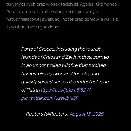
turystycznych oraz wiosek takich jak Agalas, Kiliomenos i
Pantokratoras. Lokalne władze zdecydowały o
natychmiastowej ewakuacji hoteli oraz domów, a walka z
żywiołem trwała godzinami.
Parts of Greece, including the tourist
islands of Chios and Zakhynthos, burned
in an uncontrolled wildfire that torched
homes, olive groves and forests, and
quickly spread across the industrial zone
of Patra
https://t.co/jb1sm3j8ZW
pic.twitter.com/uzsvjbAl5F
— Reuters (@Reuters)
August 13, 2025