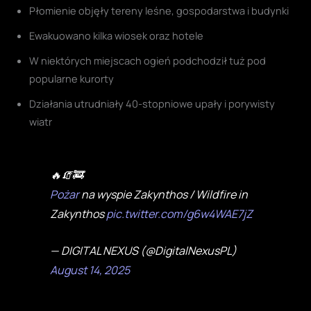
Płomienie objęły tereny leśne, gospodarstwa i budynki
Ewakuowano kilka wiosek oraz hotele
W niektórych miejscach ogień podchodził tuż pod
popularne kurorty
Działania utrudniały 40-stopniowe upały i porywisty
wiatr
🔥🧯🚒
Pożar
na wyspie Zakynthos / Wildfire in
Zakynthos
pic.twitter.com/g6w4WAE7jZ
— DIGITAL NEXUS (@DigitalNexusPL)
August 14, 2025