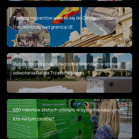
Tysiące migrantów wdarło się do Ceuty. Hiszpania
traci kontrolę nad granicą UE
Rusza zbiórka podpisów pod referendum w sprawie
odwołania Rafała Trzaskowskiego
650 milionów złotych utknęło w systemie kaucyjnym.
Kto na tym zarabia?