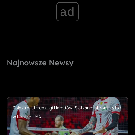
ad
Najnowsze Newsy
Polska mistrzem Ligi Narodów! Siatkarze obronili tytuł
w finale z USA