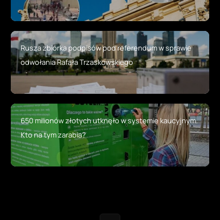
Rusza zbiórka podpisów pod referendum w sprawie
odwołania Rafała Trzaskowskiego
650 milionów złotych utknęło w systemie kaucyjnym.
Kto na tym zarabia?