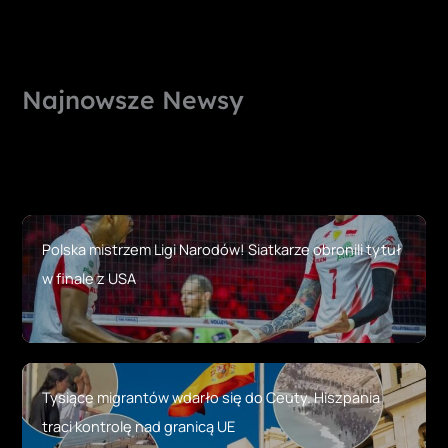
Najnowsze Newsy
Polska mistrzem Ligi Narodów! Siatkarze obronili tytuł
w finale z USA
Tysiące migrantów wdarło się do Ceuty. Hiszpania
traci kontrolę nad granicą UE