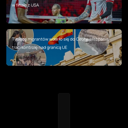
w finale z USA
Tysiące migrantów wdarło się do Ceuty. Hiszpania
traci kontrolę nad granicą UE