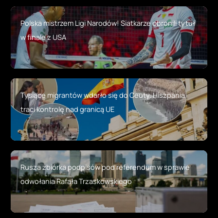
Polska mistrzem Ligi Narodów! Siatkarze obronili tytuł
w finale z USA
Tysiące migrantów wdarło się do Ceuty. Hiszpania
traci kontrolę nad granicą UE
Rusza zbiórka podpisów pod referendum w sprawie
odwołania Rafała Trzaskowskiego