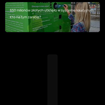
650 milionów złotych utknęło w systemie kaucyjnym.
Kto na tym zarabia?