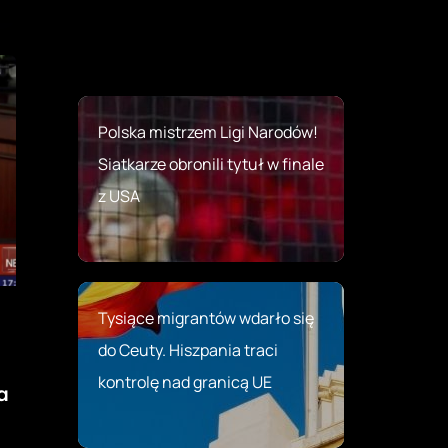
Polska mistrzem Ligi Narodów!
Siatkarze obronili tytuł w finale
z USA
Tysiące migrantów wdarło się
do Ceuty. Hiszpania traci
kontrolę nad granicą UE
a