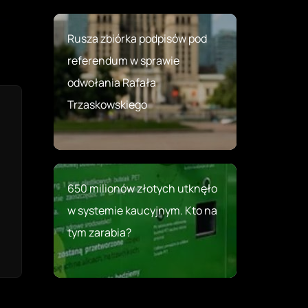
Rusza zbiórka podpisów pod
referendum w sprawie
odwołania Rafała
Trzaskowskiego
650 milionów złotych utknęło
w systemie kaucyjnym. Kto na
tym zarabia?