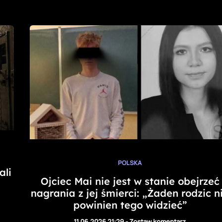
POLSKA
ali
Ojciec Mai nie jest w stanie obejrzeć
nagrania z jej śmierci: „Żaden rodzic n
powinien tego widzieć”
11.06.2026 21:29
-
Zostaw komentarz