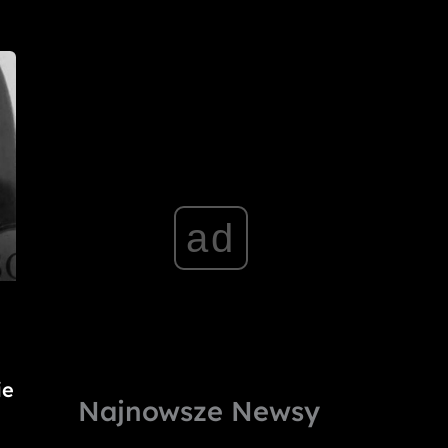
ad
ie
Najnowsze Newsy