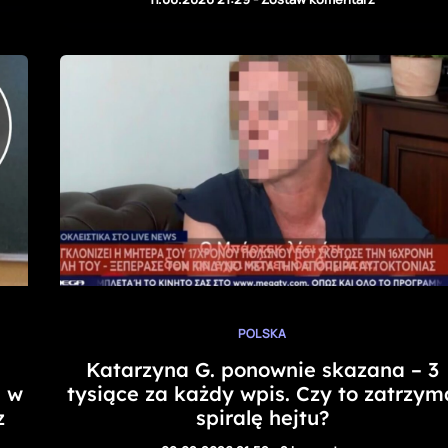
POLSKA
Katarzyna G. ponownie skazana – 3
j w
tysiące za każdy wpis. Czy to zatrzym
z
spiralę hejtu?​