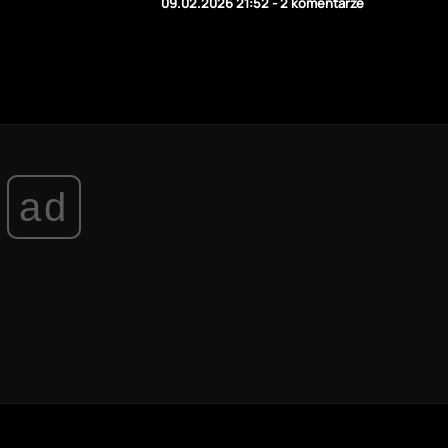
09.02.2026 21:52
-
2 komentarze
ad