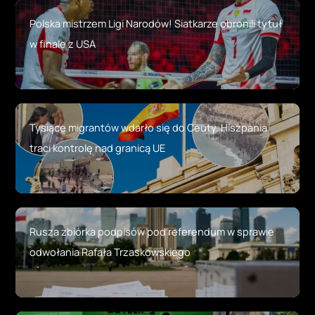
Polska mistrzem Ligi Narodów! Siatkarze obronili tytuł
w finale z USA
Tysiące migrantów wdarło się do Ceuty. Hiszpania
traci kontrolę nad granicą UE
Rusza zbiórka podpisów pod referendum w sprawie
odwołania Rafała Trzaskowskiego