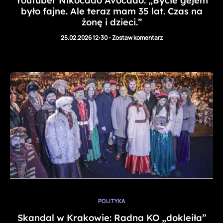
Youtuber Nikocado Avocado: „Bycie gejem
było fajne. Ale teraz mam 35 lat. Czas na
żonę i dzieci.”
25.02.2026 12:30
-
Zostaw komentarz
POLITYKA
Skandal w Krakowie: Radna KO „dokleiła”