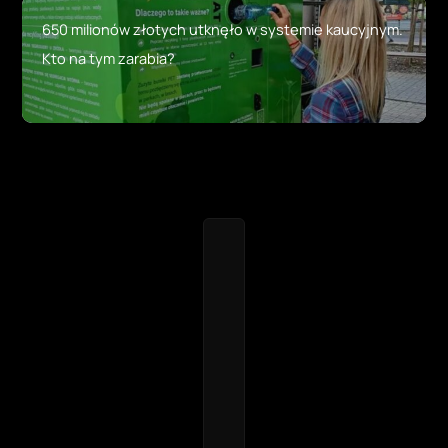
650 milionów złotych utknęło w systemie kaucyjnym.
Kto na tym zarabia?