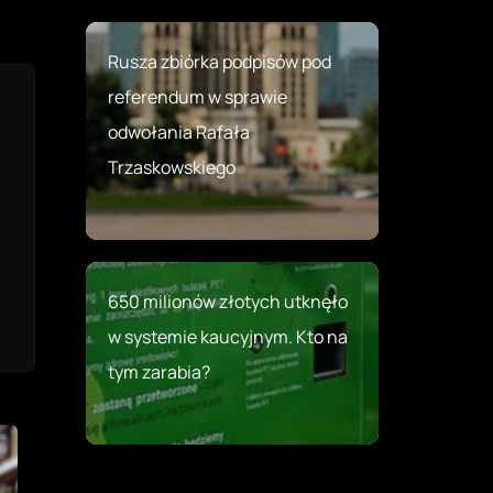
Rusza zbiórka podpisów pod
referendum w sprawie
odwołania Rafała
Trzaskowskiego
650 milionów złotych utknęło
w systemie kaucyjnym. Kto na
tym zarabia?