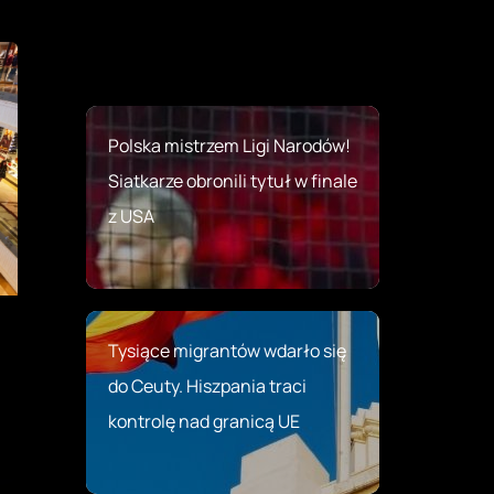
Polska mistrzem Ligi Narodów!
Siatkarze obronili tytuł w finale
z USA
Tysiące migrantów wdarło się
do Ceuty. Hiszpania traci
kontrolę nad granicą UE