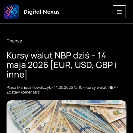
Przejdź
Digital Nexus
do
treści
Finanse
Kursy walut NBP dziś – 14
maja 2026 [EUR, USD, GBP i
inne]
Przez
Mariusz Kowalczyk
-
14.05.2026 12:15
-
Kursy walut
,
NBP
-
Zostaw komentarz