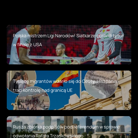
Polska mistrzem Ligi Narodów! Siatkarze obronili tytuł
w finale z USA
Tysiące migrantów wdarło się do Ceuty. Hiszpania
traci kontrolę nad granicą UE
Rusza zbiórka podpisów pod referendum w sprawie
odwołania Rafała Trzaskowskiego