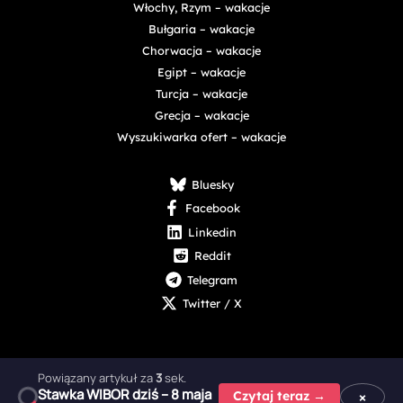
Włochy, Rzym – wakacje
Bułgaria – wakacje
Chorwacja – wakacje
Egipt – wakacje
Turcja – wakacje
Grecja – wakacje
Wyszukiwarka ofert – wakacje
Bluesky
Facebook
Linkedin
Reddit
Telegram
Twitter / X
Powiązany artykuł za
1
sek.
Stawka WIBOR dziś – 8 maja
Copyright © 2025 - 2026 Digital Nexus Media sp. z o.o.
×
Czytaj teraz →