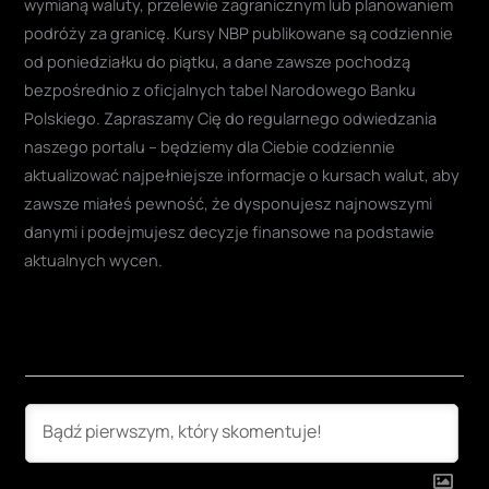
wymianą waluty, przelewie zagranicznym lub planowaniem
podróży za granicę. Kursy NBP publikowane są codziennie
od poniedziałku do piątku, a dane zawsze pochodzą
bezpośrednio z oficjalnych tabel Narodowego Banku
Polskiego. Zapraszamy Cię do regularnego odwiedzania
naszego portalu – będziemy dla Ciebie codziennie
aktualizować najpełniejsze informacje o kursach walut, aby
zawsze miałeś pewność, że dysponujesz najnowszymi
danymi i podejmujesz decyzje finansowe na podstawie
aktualnych wycen.