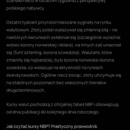
staniała nieco w ostatnim tygodniu z perspektywy
polskiego nabywcy.
Ostatni tydzień przyniósł mieszane sygnały na rynku
walutowym. Złoty polski wykazywał się zmienną siłą – na
niektórych kierunkach osłabniał się (szczególnie wyraźnie
wobec korony norweskiej i dolara), na innych zaś umacniał
się (funt szterling, korona szwedzka). Walutami, które
zmieniły się najbardziej, były korona norweska i korona
szwedzka, co wskazuje na aktywność na rynkach
skandynawskich. Ogólnie rzecz biorąc, złoty utrzymuje się
na stabilnych poziomach bez widocznych trendów
długoterminowych.
Kursy walut pochodzą z oficjalnej tabeli NBP i obowiązują
od dnia publikacji do kolejnego dnia roboczego.
Jak czytać kursy NBP? Praktyczny przewodnik