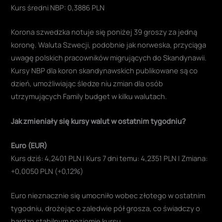
Kurs średni NBP: 0,3886 PLN
Korona szwedzka notuje się poniżej 39 groszy za jedną
koronę. Waluta Szwecji, podobnie jak norweska, przyciąga
uwagę polskich pracowników migrujących do Skandynawii.
Kursy NBP dla koron skandynawskich publikowane są co
dzień, umożliwiając śledze niu zmian dla osób
utrzymujących Family budget w kilku walutach.
Jak zmieniały się kursy walut w ostatnim tygodniu?
Euro (EUR)
Kurs dziś: 4,2401 PLN | Kurs 7 dni temu: 4,2351 PLN | Zmiana:
+0,0050 PLN (+0,12%)
Euro nieznacznie się umocniło wobec złotego w ostatnim
tygodniu, drożejąc o zaledwie pół grosza, co świadczy o
bardzo stabilnym poziomie kursu.