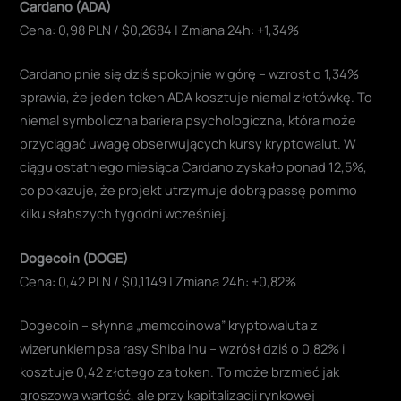
Cardano (ADA)
Cena: 0,98 PLN / $0,2684 | Zmiana 24h: +1,34%
Cardano pnie się dziś spokojnie w górę – wzrost o 1,34%
sprawia, że jeden token ADA kosztuje niemal złotówkę. To
niemal symboliczna bariera psychologiczna, która może
przyciągać uwagę obserwujących kursy kryptowalut. W
ciągu ostatniego miesiąca Cardano zyskało ponad 12,5%,
co pokazuje, że projekt utrzymuje dobrą passę pomimo
kilku słabszych tygodni wcześniej.
Dogecoin (DOGE)
Cena: 0,42 PLN / $0,1149 | Zmiana 24h: +0,82%
Dogecoin – słynna „memcoinowa” kryptowaluta z
wizerunkiem psa rasy Shiba Inu – wzrósł dziś o 0,82% i
kosztuje 0,42 złotego za token. To może brzmieć jak
groszowa wartość, ale przy kapitalizacji rynkowej