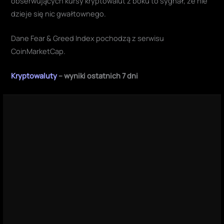
obserwujących kursy kryptowalut z boku to sygnał, że nie
dzieje się nic gwałtownego.
Dane Fear & Greed Index pochodzą z serwisu
CoinMarketCap.
Kryptowaluty
– wyniki ostatnich 7 dni