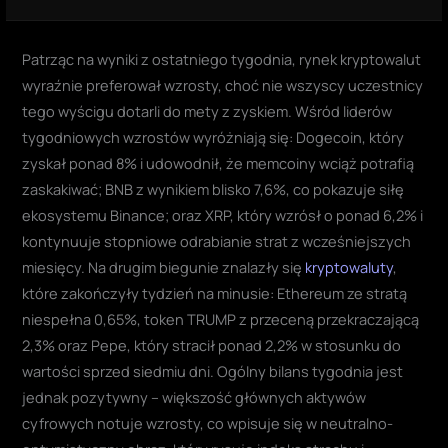
Patrząc na wyniki z ostatniego tygodnia, rynek kryptowalut
wyraźnie preferował wzrosty, choć nie wszyscy uczestnicy
tego wyścigu dotarli do mety z zyskiem. Wśród liderów
tygodniowych wzrostów wyróżniają się: Dogecoin, który
zyskał ponad 8% i udowodnił, że memcoiny wciąż potrafią
zaskakiwać; BNB z wynikiem blisko 7,6%, co pokazuje siłę
ekosystemu Binance; oraz XRP, który wzrósł o ponad 6,2% i
kontynuuje stopniowe odrabianie strat z wcześniejszych
miesięcy. Na drugim biegunie znalazły się
kryptowaluty
,
które zakończyły tydzień na minusie: Ethereum ze stratą
niespełna 0,65%, token TRUMP z przeceną przekraczającą
2,3% oraz Pepe, który stracił ponad 2,2% w stosunku do
wartości sprzed siedmiu dni. Ogólny bilans tygodnia jest
jednak pozytywny – większość głównych aktywów
cyfrowych notuje wzrosty, co wpisuje się w neutralno-