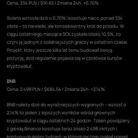
Cena: 334 PLN / $91,65 | Zmiana 24h: +0,70%
Solana wzrosła dziś o 0,70% i kosztuje nieco ponad 334
złote – to niewielki, ale konsekwentny krok do przodu. W
ciągu ostatniego miesiąca SOL zyskała blisko 10,5%, co
czyni ją jednym z solidniejszych graczy w ostatnim czasie.
Projekt, który jeszcze kilka lat temu budował swoją
pozycję, dziś regularnie pojawia się w czołówce kursów
kryptowalut.
BNB
Cena: 2 498 PLN / $684,54 | Zmiana 24h: +2,14%
BNB należy dziś do wyraźniejszych wygranych – wzrost o
2,14% to jeden z lepszych wyników wśród głównych
kryptowalut w ciągu ostatnich 24 godzin. Token powiązany
z giełdą Binance kosztuje teraz blisko 2 498 złotych i
kontynuuje dobry tydzień, w którym łącznie zyskał ponad