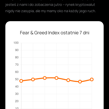
jesteś z nami i do zobaczenia jutro – rynek kryptowalut
nigdy nie zasypia, ale my mamy oko na każdy jego ruch.
Fear & Greed Index ostatnie 7 dni