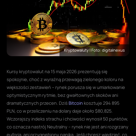
Kryptowaluty | Foto: digitalnexus
Kursy kryptowalut na 15 maja 2026 prezentują się
spokojnie, choć z wyraźną przewagą zielonego koloru na
większości zestawień – rynek porusza się w umiarkowanie
optymistycznym rytmie, bez gwałtownych skoków ani
dramatycznych przecen. Dziś
Bitcoin
kosztuje 294 895
PLN, co w przeliczeniu na dolary daje około $80,825.
Wczorajszy indeks strachu i chciwości wynosił 50 punktów,
co oznacza nastrój Neutralny – rynek nie jest ani rozgrzany
euforią, ani przygnębiony paniką. Jeśli chcesz wiedzieć, co