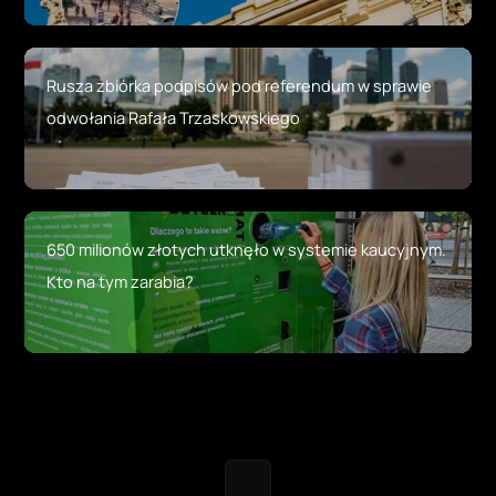
Rusza zbiórka podpisów pod referendum w sprawie
odwołania Rafała Trzaskowskiego
650 milionów złotych utknęło w systemie kaucyjnym.
Kto na tym zarabia?