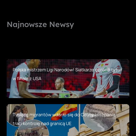
Najnowsze Newsy
Polska mistrzem Ligi Narodów! Siatkarze obronili tytuł
w finale z USA
Tysiące migrantów wdarło się do Ceuty. Hiszpania
traci kontrolę nad granicą UE