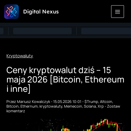
Przejdź
Digital Nexus
do
treści
Kryptowaluty
Ceny kryptowalut dziś – 15
maja 2026 [Bitcoin, Ethereum
i inne]
Przez
Mariusz Kowalczyk
-
15.05.2026 10:01
-
$Trump
,
Altcoin
,
Bitcoin
,
Ethernum
,
kryptowaluty
,
Memecoin
,
Solana
,
Xrp
-
Zostaw
komentarz