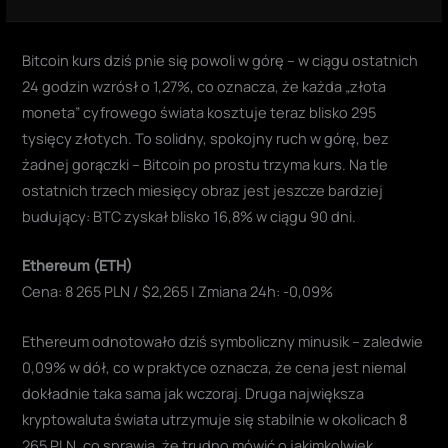
Bitcoin kurs dziś pnie się powoli w górę – w ciągu ostatnich
24 godzin wzrósł o 1,27%, co oznacza, że każda „złota
moneta” cyfrowego świata kosztuje teraz blisko 295
tysięcy złotych. To solidny, spokojny ruch w górę, bez
żadnej gorączki – Bitcoin po prostu trzyma kurs. Na tle
ostatnich trzech miesięcy obraz jest jeszcze bardziej
budujący: BTC zyskał blisko 16,8% w ciągu 90 dni.
Ethereum (ETH)
Cena: 8 265 PLN / $2,265 | Zmiana 24h: -0,09%
Ethereum odnotowało dziś symboliczny minusik – zaledwie
0,09% w dół, co w praktyce oznacza, że cena jest niemal
dokładnie taka sama jak wczoraj. Druga największa
kryptowaluta świata utrzymuje się stabilnie w okolicach 8
265 PLN, co sprawia, że trudno mówić o jakimkolwiek