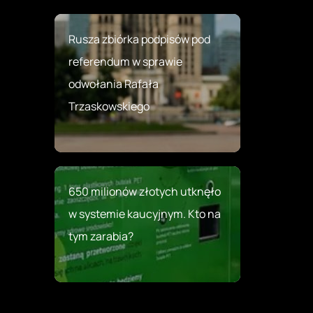
Rusza zbiórka podpisów pod
referendum w sprawie
odwołania Rafała
Trzaskowskiego
650 milionów złotych utknęło
w systemie kaucyjnym. Kto na
tym zarabia?