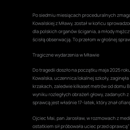
Po siedmiu miesiącach proceduralnych zmag
Kowalskiej z Mławy, został w końcu sprowadzon
dla polskich organów ścigania, a młody mężczy
ścisłą obserwacją. To przełom w głośnej spraw
Tragiczne wydarzenia w Mławie
Do tragedii doszło na początku maja 2025 rok
Kowalska, uczennica lokalnej szkoły, zaginęła 
krzakach, zaledwie kilkaset metrów od domu B
wyniku rozległych obrażeń głowy, zadanych z d
sprawcą jest właśnie 17-latek, który znał ofiarę
Ojciec Mai, pan Jarosław, w rozmowach z medi
ostatkiem sił próbowała uciec przed oprawcą” 