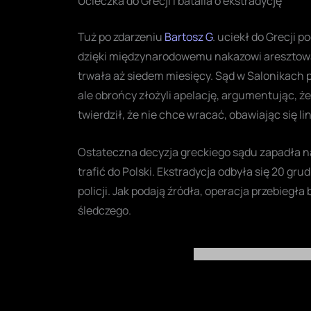
Ucieczka do Grecji i batalia o ekstradycję
Tuż po zdarzeniu
Bartosz G
. uciekł do Grecji 
dzięki międzynarodowemu nakazowi aresztowan
trwała aż siedem miesięcy. Sąd w Salonikach 
ale obrońcy złożyli apelację, argumentując, ż
twierdził, że nie chce wracać, obawiając się l
Ostateczna decyzja greckiego sądu zapadła na
trafić do Polski. Ekstradycja odbyła się 20 gr
policji. Jak podają źródła, operacja przebiegła
śledczego.