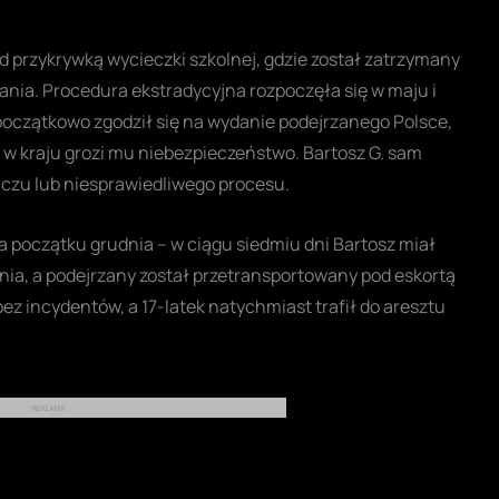
pod przykrywką wycieczki szkolnej, gdzie został zatrzymany
ia. Procedura ekstradycyjna rozpoczęła się w maju i
początkowo zgodził się na wydanie podejrzanego Polsce,
e w kraju grozi mu niebezpieczeństwo. Bartosz G. sam
inczu lub niesprawiedliwego procesu.
 początku grudnia – w ciągu siedmiu dni Bartosz miał
udnia, a podejrzany został przetransportowany pod eskortą
 bez incydentów, a 17-latek natychmiast trafił do aresztu
REKLAMA