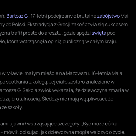
ań,
Bartosz G
., 17-letni podejrzany o brutalne
zabójstwo
Mai
y do Polski. Ekstradycja z Grecji zakończyła się sukcesem
zna trafił prosto do aresztu, gdzie spędzi
święta
pod
ie, która wstrząsnęła opinią publiczną w całym kraju.
u w Mławie, małym mieście na Mazowszu. 16-letnia Maja
po spotkaniu z kolegą. Jej ciało zostało znalezione w
artosza G. Sekcja zwłok wykazała, że dziewczyna zmarła w
użą brutalnością. Śledczy nie mają wątpliwości, że
 ze szkoły.
ami ujawnił wstrząsające szczegóły. „Być może córka
– mówił, opisując, jak dziewczyna mogła walczyć o życie.