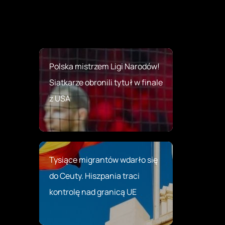
Polska mistrzem Ligi Narodów!
Siatkarze obronili tytuł w finale
z USA
Tysiące migrantów wdarło się
do Ceuty. Hiszpania traci
kontrolę nad granicą UE