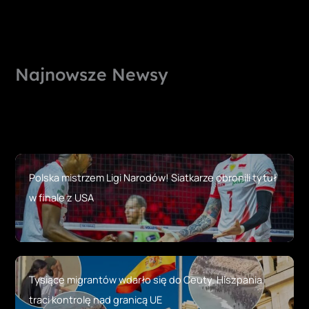
Najnowsze Newsy
Polska mistrzem Ligi Narodów! Siatkarze obronili tytuł
w finale z USA
Tysiące migrantów wdarło się do Ceuty. Hiszpania
traci kontrolę nad granicą UE