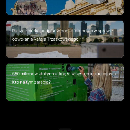
Rusza zbiórka podpisów pod referendum w sprawie
odwołania Rafała Trzaskowskiego
650 milionów złotych utknęło w systemie kaucyjnym.
Kto na tym zarabia?