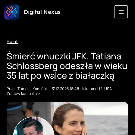
Przejdź
Digital Nexus
do
treści
Świat
Śmierć wnuczki JFK. Tatiana
Schlossberg odeszła w wieku
35 lat po walce z białaczką
Przez
Tomasz Kamiński
-
31.12.2025 18:48
-
Kto umarł?
,
USA
-
Zostaw komentarz