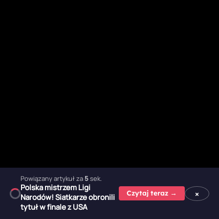
Powiązany artykuł za
4
sek.
Polska mistrzem Ligi
×
Czytaj teraz →
Narodów! Siatkarze obronili
tytuł w finale z USA