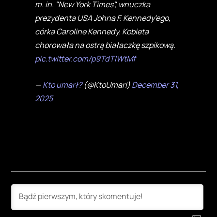
m. in. "New York Times", wnuczka
prezydenta USA Johna F. Kennedy'ego,
córka Caroline Kennedy. Kobieta
chorowała na ostrą białaczkę szpikową.
pic.twitter.com/p9TdTlWtMf
—
Kto umarł?
(@KtoUmarl)
December 31,
2025