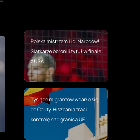
 –
Polska mistrzem Ligi Narodów!
Siatkarze obronili tytuł w finale
z USA
Tysiące migrantów wdarło się
do Ceuty. Hiszpania traci
kontrolę nad granicą UE