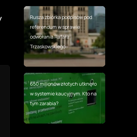
Rusza zbiórka podpisów pod
y
referendum w sprawie
odwołania Rafała
Trzaskowskiego
650 milionów złotych utknęło
w systemie kaucyjnym. Kto na
tym zarabia?