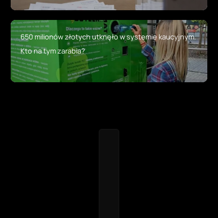
650 milionów złotych utknęło w systemie kaucyjnym.
Kto na tym zarabia?