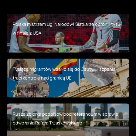
Polska mistrzem Ligi Narodów! Siatkarze obronili tytuł
w finale z USA
Tysiące migrantów wdarło się do Ceuty. Hiszpania
traci kontrolę nad granicą UE
Rusza zbiórka podpisów pod referendum w sprawie
odwołania Rafała Trzaskowskiego