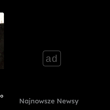
ad
po
Najnowsze Newsy