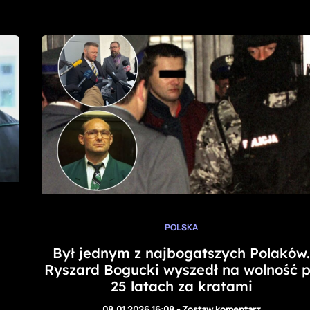
POLSKA
Był jednym z najbogatszych Polaków.
a
Ryszard Bogucki wyszedł na wolność 
25 latach za kratami
08.01.2026 16:08
-
Zostaw komentarz