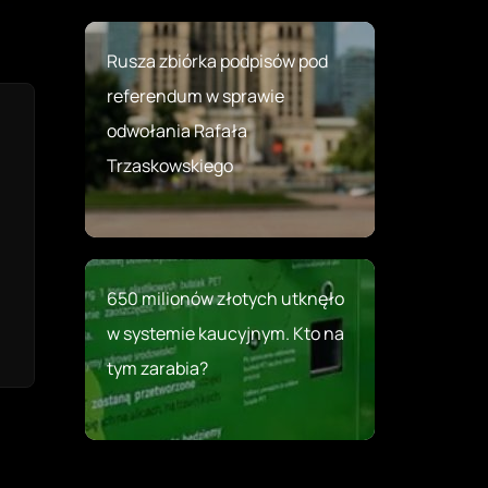
Rusza zbiórka podpisów pod
referendum w sprawie
odwołania Rafała
Trzaskowskiego
650 milionów złotych utknęło
w systemie kaucyjnym. Kto na
tym zarabia?