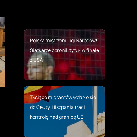
Polska mistrzem Ligi Narodów!
Siatkarze obronili tytuł w finale
z USA
Tysiące migrantów wdarło się
do Ceuty. Hiszpania traci
kontrolę nad granicą UE