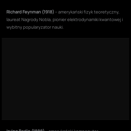
Richard Feynman (1918)
– amerykański fizyk teoretyczny,
laureat Nagrody Nobla, pionier elektrodynamiki kwantowej i
wybitny popularyzator nauki.
Irving Berlin (1888)
– amerykański kompozytor