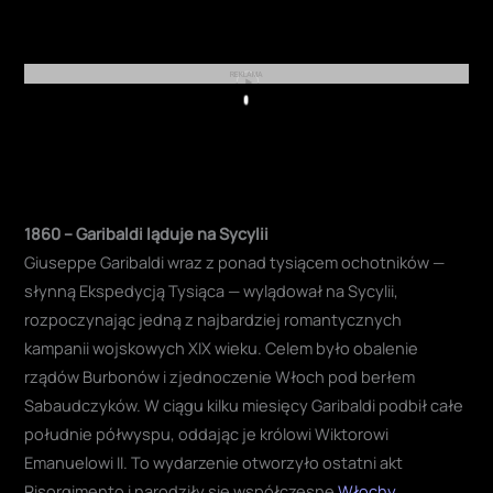
REKLAMA
Play
1860 – Garibaldi ląduje na Sycylii
Giuseppe Garibaldi wraz z ponad tysiącem ochotników —
słynną Ekspedycją Tysiąca — wylądował na Sycylii,
rozpoczynając jedną z najbardziej romantycznych
kampanii wojskowych XIX wieku. Celem było obalenie
rządów Burbonów i zjednoczenie Włoch pod berłem
Sabaudczyków. W ciągu kilku miesięcy Garibaldi podbił całe
południe półwyspu, oddając je królowi Wiktorowi
Emanuelowi II. To wydarzenie otworzyło ostatni akt
Risorgimento i narodziły się współczesne
Włochy
.