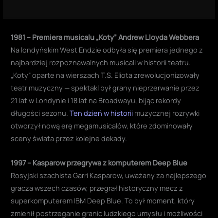
1981 – Premiera musicalu „Koty” Andrew Lloyda Webbera
Na londyńskim West Endzie odbyła się premiera jednego z
najbardziej rozpoznawalnych musicali w historii teatru.
„Koty” oparte na wierszach T.S. Eliota zrewolucjonizowały
teatr muzyczny — spektakl był grany nieprzerwanie przez
21 lat w Londynie i 18 lat na Broadwayu, bijąc rekordy
długości sezonu.
Ten dzień w historii
muzycznej rozrywki
otworzył nową erę megamusicalów, które zdominowały
sceny świata przez kolejne dekady.
1997 – Kasparow przegrywa z komputerem Deep Blue
Rosyjski szachista Garri Kasparow, uważany za najlepszego
gracza wszech czasów, przegrał historyczny mecz z
superkomputerem IBM Deep Blue. To był moment, który
zmienił postrzeganie granic ludzkiego umysłu i możliwości