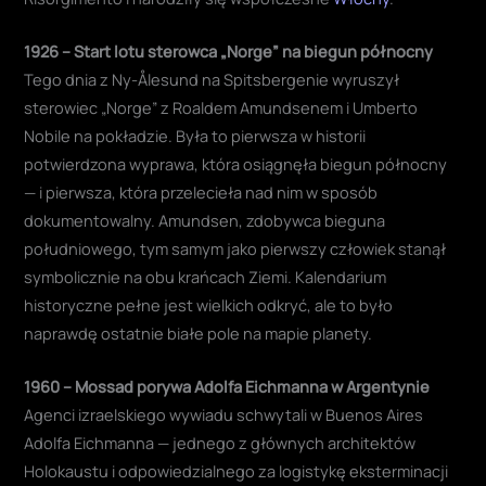
1926 – Start lotu sterowca „Norge” na biegun północny
Tego dnia z Ny-Ålesund na Spitsbergenie wyruszył
sterowiec „Norge” z Roaldem Amundsenem i Umberto
Nobile na pokładzie. Była to pierwsza w historii
potwierdzona wyprawa, która osiągnęła biegun północny
— i pierwsza, która przelecieła nad nim w sposób
dokumentowalny. Amundsen, zdobywca bieguna
południowego, tym samym jako pierwszy człowiek stanął
symbolicznie na obu krańcach Ziemi. Kalendarium
historyczne pełne jest wielkich odkryć, ale to było
naprawdę ostatnie białe pole na mapie planety.
1960 – Mossad porywa Adolfa Eichmanna w Argentynie
Agenci izraelskiego wywiadu schwytali w Buenos Aires
Adolfa Eichmanna — jednego z głównych architektów
Holokaustu i odpowiedzialnego za logistykę eksterminacji