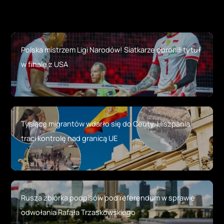
Polska mistrzem Ligi Narodów! Siatkarze obronili tytuł
w finale z USA
Tysiące migrantów wdarło się do Ceuty. Hiszpania
traci kontrolę nad granicą UE
Rusza zbiórka podpisów pod referendum w sprawie
odwołania Rafała Trzaskowskiego