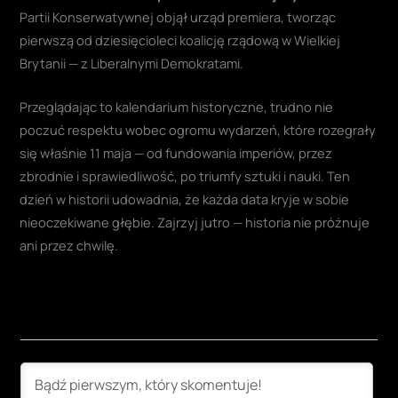
Partii Konserwatywnej objął urząd premiera, tworząc
pierwszą od dziesięcioleci koalicję rządową w Wielkiej
Brytanii — z Liberalnymi Demokratami.
Przeglądając to kalendarium historyczne, trudno nie
poczuć respektu wobec ogromu wydarzeń, które rozegrały
się właśnie 11 maja — od fundowania imperiów, przez
zbrodnie i sprawiedliwość, po triumfy sztuki i nauki. Ten
dzień w historii udowadnia, że każda data kryje w sobie
nieoczekiwane głębie. Zajrzyj jutro — historia nie próżnuje
ani przez chwilę.