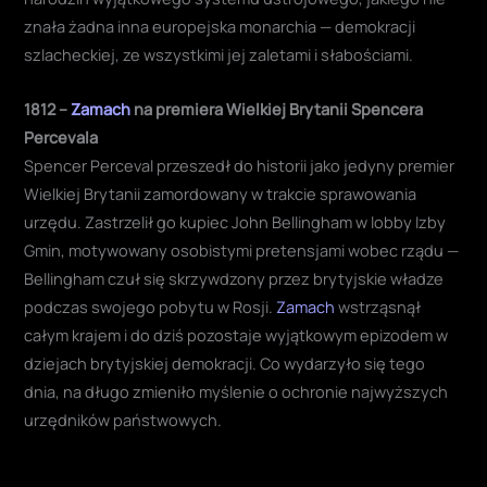
znała żadna inna europejska monarchia — demokracji
szlacheckiej, ze wszystkimi jej zaletami i słabościami.
1812 –
Zamach
na premiera Wielkiej Brytanii Spencera
Percevala
Spencer Perceval przeszedł do historii jako jedyny premier
Wielkiej Brytanii zamordowany w trakcie sprawowania
urzędu. Zastrzelił go kupiec John Bellingham w lobby Izby
Gmin, motywowany osobistymi pretensjami wobec rządu —
Bellingham czuł się skrzywdzony przez brytyjskie władze
podczas swojego pobytu w Rosji.
Zamach
wstrząsnął
całym krajem i do dziś pozostaje wyjątkowym epizodem w
dziejach brytyjskiej demokracji. Co wydarzyło się tego
dnia, na długo zmieniło myślenie o ochronie najwyższych
urzędników państwowych.