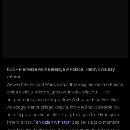
1573 – Pierwsza wolna elekcja w Polsce: Henryk Walezy
królem
We wsi Kamień pod Warszawą odbyła się pierwsza w Polsce
wolna elekcja, w której głos oddawała szlachta — i to
bezpośrednio, nie przez posłów. Wybór padł na Henryka
Walezego, francuskiego księcia, który jednak zaledwie rok
później potajemnie uciekł z kraju, by objąć tron Francji po
śmierci brata.
Ten dzień w historii
zapisał się jako moment
narodzin wyjątkowego systemu ustrojowego, jakiego nie