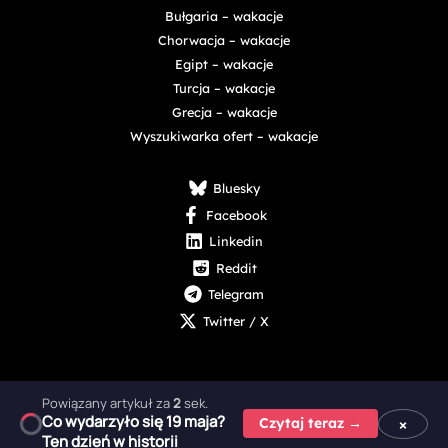
Bułgaria – wakacje
Chorwacja – wakacje
Egipt – wakacje
Turcja – wakacje
Grecja – wakacje
Wyszukiwarka ofert – wakacje
Bluesky
Facebook
Linkedin
Reddit
Telegram
Twitter / X
Powiązany artykuł za
1
sek.
Co wydarzyło się 19 maja?
Copyright © 2025 - 2026 Digital Nexus Media sp. z o.o.
×
Czytaj teraz →
Ten dzień w historii