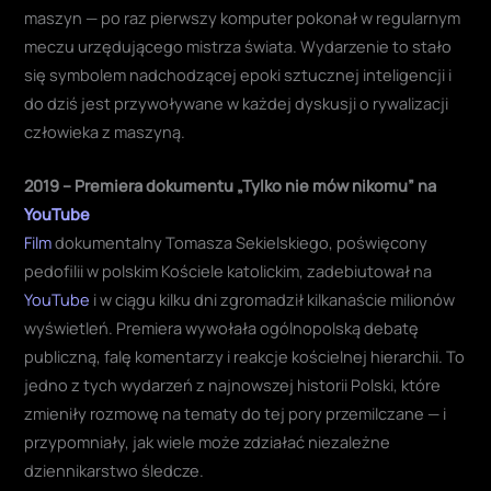
maszyn — po raz pierwszy komputer pokonał w regularnym
meczu urzędującego mistrza świata. Wydarzenie to stało
się symbolem nadchodzącej epoki sztucznej inteligencji i
do dziś jest przywoływane w każdej dyskusji o rywalizacji
człowieka z maszyną.
2019 – Premiera dokumentu „Tylko nie mów nikomu” na
YouTube
Film
dokumentalny Tomasza Sekielskiego, poświęcony
pedofilii w polskim Kościele katolickim, zadebiutował na
YouTube
i w ciągu kilku dni zgromadził kilkanaście milionów
wyświetleń. Premiera wywołała ogólnopolską debatę
publiczną, falę komentarzy i reakcje kościelnej hierarchii. To
jedno z tych wydarzeń z najnowszej historii Polski, które
zmieniły rozmowę na tematy do tej pory przemilczane — i
przypomniały, jak wiele może zdziałać niezależne
dziennikarstwo śledcze.