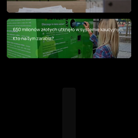
650 milionów złotych utknęło w systemie kaucyjnym.
Kto na tym zarabia?