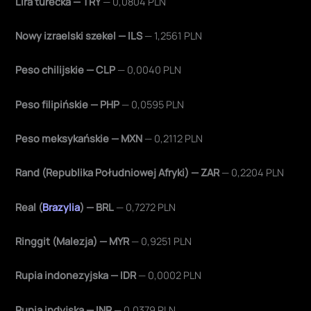
Lira turecka — TRY
— 0,0804 PLN
Nowy izraelski szekel — ILS
— 1,2561 PLN
Peso chilijskie — CLP
— 0,0040 PLN
Peso filipińskie — PHP
— 0,0595 PLN
Peso meksykańskie — MXN
— 0,2112 PLN
Rand (Republika Południowej Afryki) — ZAR
— 0,2204 PLN
Real (
Brazylia
) — BRL
— 0,7272 PLN
Ringgit (Malezja) — MYR
— 0,9251 PLN
Rupia indonezyjska — IDR
— 0,0002 PLN
Rupia indyjska — INR
— 0,0379 PLN