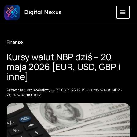
Przejdź
Digital Nexus
do
treści
Finanse
Kursy walut NBP dziś – 20
maja 2026 [EUR, USD, GBP i
inne]
Przez
Mariusz Kowalczyk
-
20.05.2026 12:15
-
Kursy walut
,
NBP
-
Zostaw komentarz