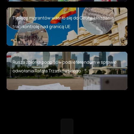
Tysiące migrantów wdarło się do Ceuty. Hiszpania
traci kontrolę nad granicą UE
Rusza zbiórka podpisów pod referendum w sprawie
odwołania Rafała Trzaskowskiego