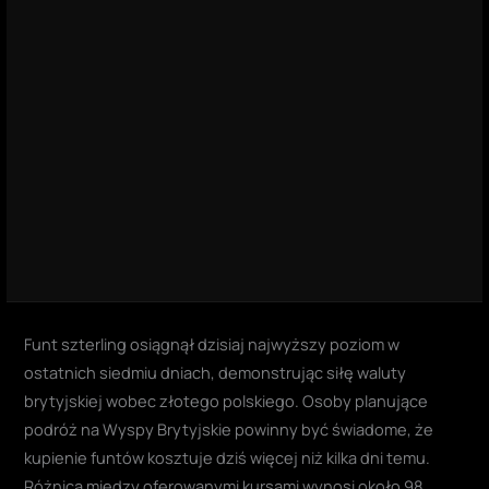
Funt szterling osiągnął dzisiaj najwyższy poziom w
ostatnich siedmiu dniach, demonstrując siłę waluty
brytyjskiej wobec złotego polskiego. Osoby planujące
podróż na Wyspy Brytyjskie powinny być świadome, że
kupienie funtów kosztuje dziś więcej niż kilka dni temu.
Różnica między oferowanymi kursami wynosi około 98