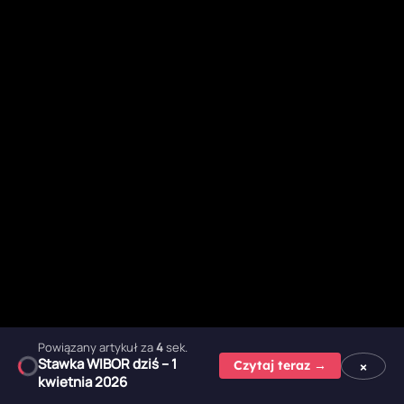
Powiązany artykuł za
2
sek.
Stawka WIBOR dziś – 1
×
Czytaj teraz →
kwietnia 2026