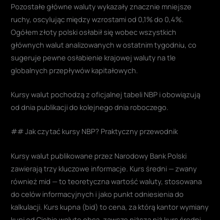
Pozostałe główne waluty wykazały znacznie mniejsze
ruchy, oscylując między wzrostami od 0,1% do 0,4%.
Ogółem złoty polski osłabił się wobec wszystkich
głównych walut analizowanych w ostatnim tygodniu, co
sugeruje pewne osłabienie krajowej waluty na tle
globalnych przepływów kapitałowych.
Kursy walut pochodzą z oficjalnej tabeli NBP i obowiązują
od dnia publikacji do kolejnego dnia roboczego.
## Jak czytać kursy NBP? Praktyczny przewodnik
Kursy walut publikowane przez Narodowy Bank Polski
zawierają trzy kluczowe informacje. Kurs średni — zwany
również mid — to teoretyczna wartość waluty, stosowana
do celów informacyjnych i jako punkt odniesienia do
kalkulacji. Kurs kupna (bid) to cena, za którą kantor wymiany
kupi od Ciebie walutę obcą, zawsze niższa niż kurs średni.