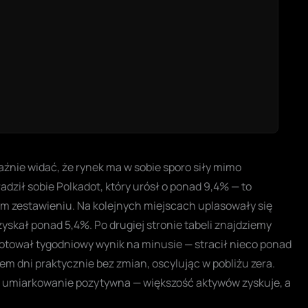
raźnie widać, że rynek ma w sobie sporo siły mimo
adził sobie Polkadot, który urósł o ponad 9,4% — to
m zestawieniu. Na kolejnych miejscach uplasowały się
yskał ponad 5,4%. Po drugiej stronie tabeli znajdziemy
notował tygodniowy wynik na minusie — stracił nieco ponad
em dni praktycznie bez zmian, oscylując w pobliżu zera.
c umiarkowanie pozytywna — większość aktywów zyskuje, a