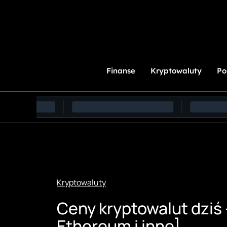
Przejdź
do
treści
Finanse
Kryptowaluty
Po
Kryptowaluty
Ceny kryptowalut dziś 
Ethereum i inne]