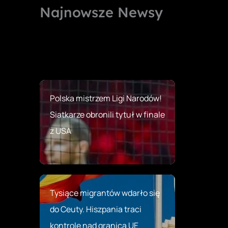
Najnowsze Newsy
Polska mistrzem Ligi Narodów!
Siatkarze obronili tytuł w finale
z USA
Tysiące migrantów wdarło się
do Ceuty. Hiszpania traci
kontrolę nad granicą UE