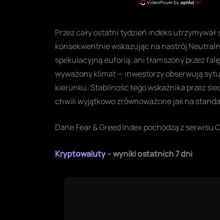
Przez cały ostatni tydzień indeks utrzymywał 
konsekwentnie wskazując na nastrój Neutralny.
spekulacyjną euforią, ani tłamszony przez fa
wyważony klimat — inwestorzy obserwują syt
kierunku. Stabilność tego wskaźnika przez sied
chwili wyjątkowo zrównoważone jak na standa
Dane Fear & Greed Index pochodzą z serwisu 
Kryptowaluty
– wyniki ostatnich 7 dni