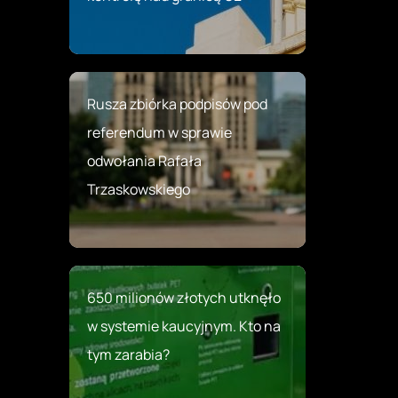
Rusza zbiórka podpisów pod
referendum w sprawie
odwołania Rafała
Trzaskowskiego
650 milionów złotych utknęło
w systemie kaucyjnym. Kto na
tym zarabia?