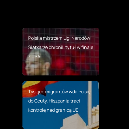
Polska mistrzem Ligi Narodów!
Siatkarze obronili tytuł w finale
z USA
Tysiące migrantów wdarło się
do Ceuty. Hiszpania traci
kontrolę nad granicą UE