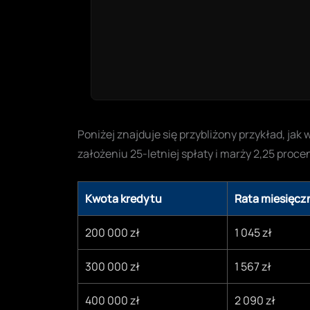
Poniżej znajduje się przybliżony przykład, ja
założeniu 25-letniej spłaty i marży 2,25 proce
Kwota kredytu
Rata miesięcz
200 000 zł
1 045 zł
300 000 zł
1 567 zł
400 000 zł
2 090 zł