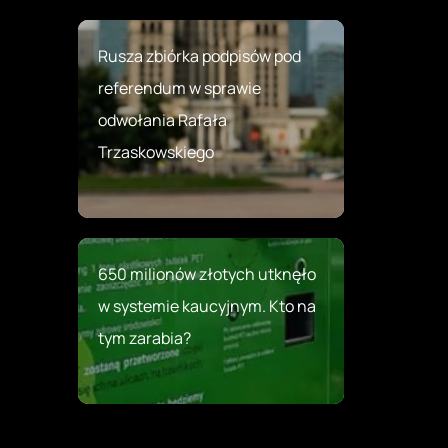
Rusza zbiórka podpisów pod
referendum w sprawie
odwołania Rafała
Trzaskowskiego
650 milionów złotych utknęło
w systemie kaucyjnym. Kto na
tym zarabia?