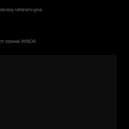
 okresy referencyjne.
ych stawek WIBOR.