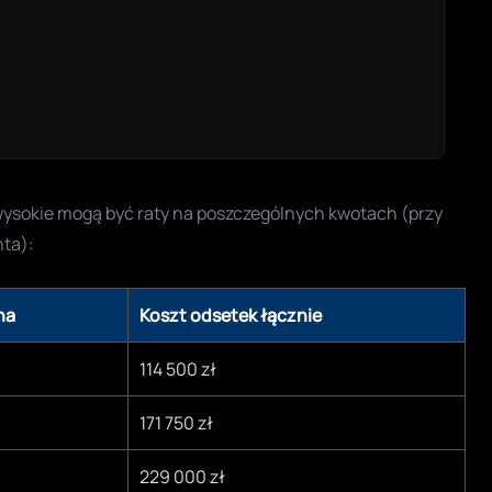
k wysokie mogą być raty na poszczególnych kwotach (przy
nta):
na
Koszt odsetek łącznie
114 500 zł
171 750 zł
229 000 zł