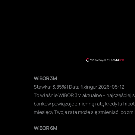
WIBOR 3M
Stawka: 3,85% | Data fixingu: 2026-05-12
To właśnie WIBOR 3M aktualne – najczęściej 
banków powiązuje zmienną ratę kredytu hipote
miesięcy Twoja rata może się zmieniać, bo zm
WIBOR 6M