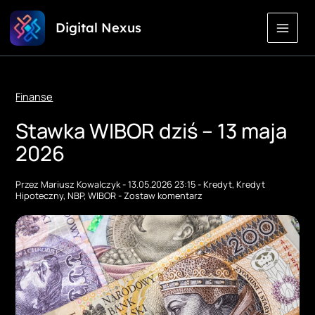
Przejdź
Digital Nexus
do
treści
Finanse
Stawka WIBOR dziś – 13 maja
2026
Przez
Mariusz Kowalczyk
-
13.05.2026 23:15
-
Kredyt
,
Kredyt
Hipoteczny
,
NBP
,
WIBOR
-
Zostaw komentarz