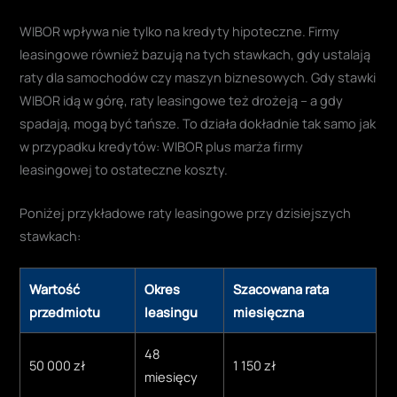
WIBOR wpływa nie tylko na kredyty hipoteczne. Firmy
leasingowe również bazują na tych stawkach, gdy ustalają
raty dla samochodów czy maszyn biznesowych. Gdy stawki
WIBOR idą w górę, raty leasingowe też drożeją – a gdy
spadają, mogą być tańsze. To działa dokładnie tak samo jak
w przypadku kredytów: WIBOR plus marża firmy
leasingowej to ostateczne koszty.
Poniżej przykładowe raty leasingowe przy dzisiejszych
stawkach:
Wartość
Okres
Szacowana rata
przedmiotu
leasingu
miesięczna
48
50 000 zł
1 150 zł
miesięcy