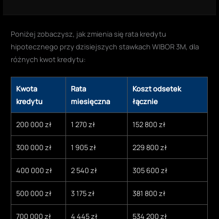
Poniżej zobaczysz, jak zmienia się rata kredytu
hipotecznego przy dzisiejszych stawkach WIBOR 3M, dla
różnych kwot kredytu:
Kwota
Rata
Koszt odsetek
kredytu
miesięczna
łącznie
200 000 zł
1 270 zł
152 800 zł
300 000 zł
1 905 zł
229 800 zł
400 000 zł
2 540 zł
305 600 zł
500 000 zł
3 175 zł
381 800 zł
700 000 zł
4 445 zł
534 200 zł