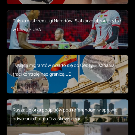
Polska mistrzem Ligi Narodów! Siatkarze obronili tytuł
w finale z USA
Tysiące migrantów wdarło się do Ceuty. Hiszpania
traci kontrolę nad granicą UE
Rusza zbiórka podpisów pod referendum w sprawie
odwołania Rafała Trzaskowskiego