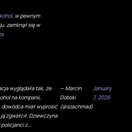
lkohol
, w pewnym
ju, zamknął się w
za
acja wyglądała tak, że
— Marcin
January
kohol na kompanii,
Dobski
7, 2026
ę, dowódca miał wyprosić
(@szachmad)
i ją zgwałcił. Dziewczyna
 policjanci z…