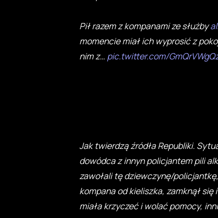
Pił razem z kompanami ze służby
a
momencie miał ich wyprosić z poko
nim z…
pic.twitter.com/GmQrVWgQ
Jak twierdzą źródła Republiki. Sytu
dowódca z innyn policjantem pili al
zawołali tę dziewczynę/policjantk
kompana od kieliszka, zamknął się 
miała krzyczeć i wolać pomocy, inni