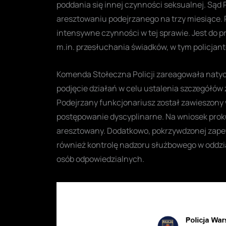
poddania się innej czynności seksualnej. Są
aresztowaniu podejrzanego na trzy miesiące. R
intensywne czynności w tej sprawie. Jest do p
m.in. przesłuchania świadków, w tym policjan
Komenda Stołeczna Policji zareagowała natyc
podjęcie działań w celu ustalenia szczegółów
Podejrzany funkcjonariusz został zawieszony
postępowanie dyscyplinarne. Na wniosek prok
aresztowany. Dodatkowo, pokrzywdzonej zape
również kontrolę nadzoru służbowego w oddzi
osób odpowiedzialnych.