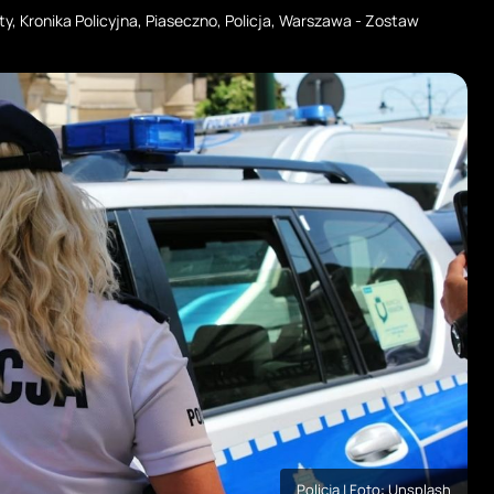
ty
,
Kronika Policyjna
,
Piaseczno
,
Policja
,
Warszawa
-
Zostaw
Policja | Foto: Unsplash