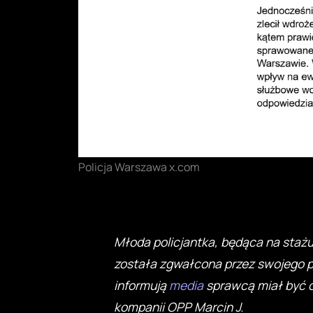
Policja Warszawa x.com
Młoda policjantka, będąca na staż
została zgwałcona przez swojego p
informują
media
sprawcą miał być 
kompanii OPP Marcin J.