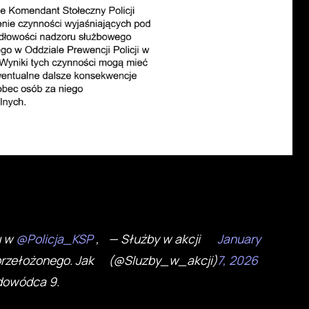
u w
@Policja_KSP
,
— Służby w akcji
January
rzełożonego. Jak
(@Sluzby_w_akcji)
7, 2026
dowódca 9.