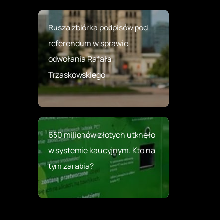
Rusza zbiórka podpisów pod
referendum w sprawie
odwołania Rafała
Trzaskowskiego
650 milionów złotych utknęło
w systemie kaucyjnym. Kto na
tym zarabia?