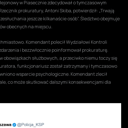
d Rejonowy w Piasecznie zdecydował o tymczasowym
zecznik prokuratury, Antoni Skiba, potwierdził: „Trwają
rzesłuchania jeszcze kilkanaście osób”. Śledztwo obejmuje
tów obecnych na miejscu.
hmiastowo. Komendant polecił Wydziałowi Kontroli
 zdarzenia i bezzwłocznie poinformował prokuraturę.
 w obowiązkach służbowych, a przeciwko niemu toczy się
uratora, funkcjonariusz został zatrzymany i tymczasowo
wniono wsparcie psychologiczne. Komendant zlecił
ale, co może skutkować dalszymi konsekwencjami dla