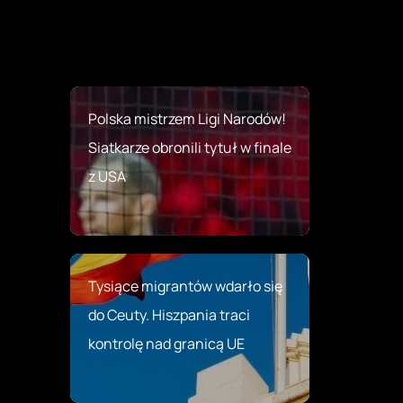
Polska mistrzem Ligi Narodów!
Siatkarze obronili tytuł w finale
z USA
Tysiące migrantów wdarło się
do Ceuty. Hiszpania traci
kontrolę nad granicą UE