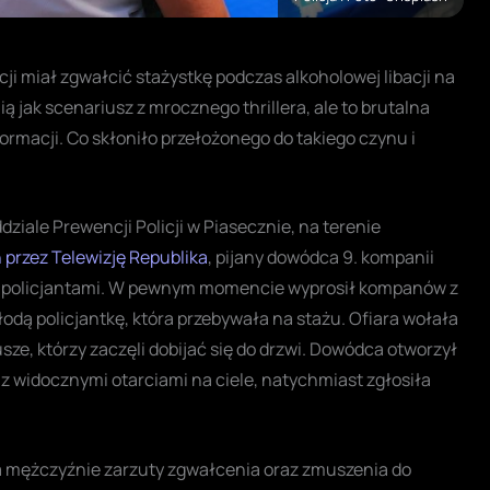
ji miał zgwałcić stażystkę podczas alkoholowej libacji na
ą jak scenariusz z mrocznego thrillera, ale to brutalna
formacji. Co skłoniło przełożonego do takiego czynu i
ziale Prewencji Policji w Piasecznie, na terenie
 przez Telewizję Republika
, pijany dowódca 9. kompanii
i policjantami. W pewnym momencie wyprosił kompanów z
odą policjantkę, która przebywała na stażu. Ofiara wołała
iusze, którzy zaczęli dobijać się do drzwi. Dowódca otworzył
z widocznymi otarciami na ciele, natychmiast zgłosiła
 mężczyźnie zarzuty zgwałcenia oraz zmuszenia do