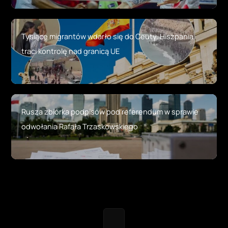
Tysiące migrantów wdarło się do Ceuty. Hiszpania
traci kontrolę nad granicą UE
Rusza zbiórka podpisów pod referendum w sprawie
odwołania Rafała Trzaskowskiego