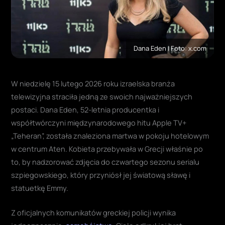
Dana Eden | Foto: x.com
W niedzielę 15 lutego 2026 roku izraelska branża
telewizyjna straciła jedną ze swoich najważniejszych
postaci. Dana Eden, 52-letnia producentka i
współtwórczyni międzynarodowego hitu Apple TV+
„Teheran”, została znaleziona martwa w pokoju hotelowym
w centrum Aten. Kobieta przebywała w Grecji właśnie po
to, by nadzorować zdjęcia do czwartego sezonu serialu
szpiegowskiego, który przyniósł jej światową sławę i
statuetkę Emmy.
Z oficjalnych komunikatów greckiej policji wynika