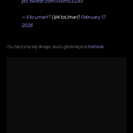
pic.twitter.com/VRzrnLVZB3
—
Kto umarł?
(@KtoUmarl)
February 17,
2026
I tu zaczyna się druga, dużo głośniejsza
historia
.