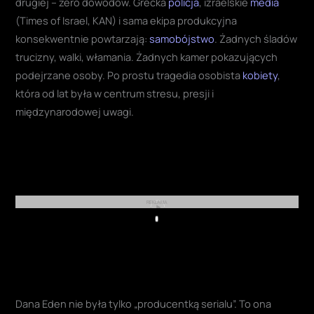
drugiej – zero dowodów. Grecka
policja
, izraelskie
media
(Times of Israel, KAN) i sama ekipa produkcyjna
konsekwentnie powtarzają:
samobójstwo
. Żadnych śladów
trucizny, walki, włamania. Żadnych kamer pokazujących
podejrzane osoby. Po prostu tragedia osobista
kobiety
,
która od lat była w centrum stresu, presji i
międzynarodowej uwagi.
REKLAMA
Play
Dana Eden nie była tylko „producentką serialu”. To ona