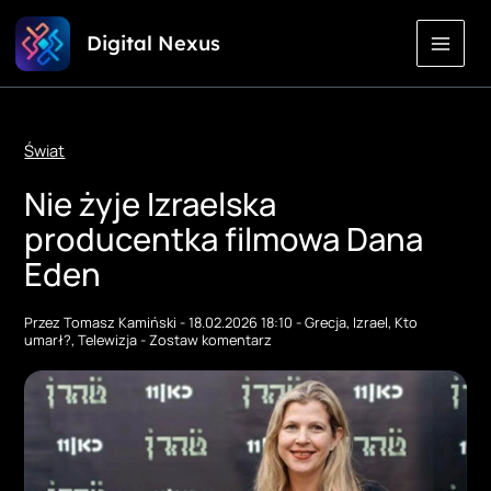
Przejdź
Digital Nexus
do
treści
Świat
Nie żyje Izraelska
producentka filmowa Dana
Eden
Przez
Tomasz Kamiński
-
18.02.2026 18:10
-
Grecja
,
Izrael
,
Kto
umarł?
,
Telewizja
-
Zostaw komentarz