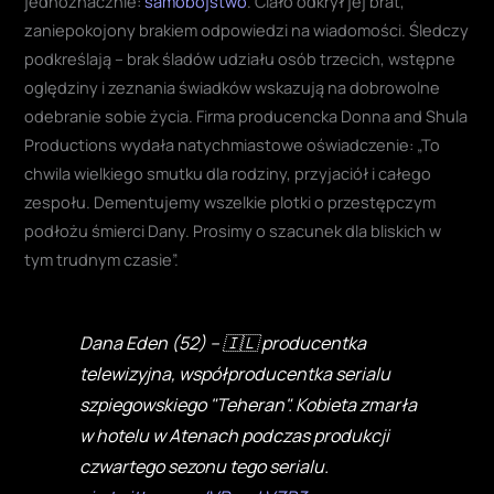
jednoznacznie:
samobójstwo
. Ciało odkrył jej brat,
zaniepokojony brakiem odpowiedzi na wiadomości. Śledczy
podkreślają – brak śladów udziału osób trzecich, wstępne
oględziny i zeznania świadków wskazują na dobrowolne
odebranie sobie życia. Firma producencka Donna and Shula
Productions wydała natychmiastowe oświadczenie: „To
chwila wielkiego smutku dla rodziny, przyjaciół i całego
zespołu. Dementujemy wszelkie plotki o przestępczym
podłożu śmierci Dany. Prosimy o szacunek dla bliskich w
tym trudnym czasie”.
Dana Eden (52) – 🇮🇱 producentka
telewizyjna, współproducentka serialu
szpiegowskiego "Teheran". Kobieta zmarła
w hotelu w Atenach podczas produkcji
czwartego sezonu tego serialu.