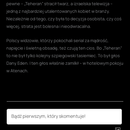
pewne – „Teheran” stracił twarz, a izraelska telewizja –
jedną z najbardziej utalentowanych kobiet w branży.
Niezależnie od tego, czy była to decyzja osobista, czy coś
więcej, strata jest bolesna i nieodwracalna.
Polscy widzowie, którzy pokochali serial za mądrość,
napięcie i świetną obsadę, też czują ten cios. Bo „Teheran”
to nie był tylko kolejny szpiegowski tasiemiec. To był głos
Dany Eden. I ten głos właśnie zamilkł – w hotelowym pokoju
w Atenach.