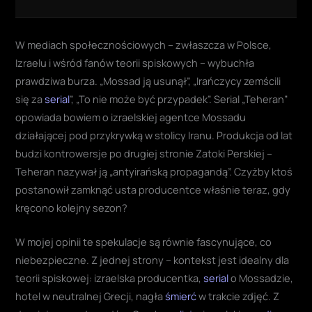
W mediach społecznościowych – zwłaszcza w Polsce,
Izraelu i wśród fanów teorii spiskowych – wybuchła
prawdziwa burza. „Mossad ją usunął”, „Irańczycy zemścili
się za
serial
”, „To nie może być przypadek”. Serial „Teheran”
opowiada bowiem o izraelskiej agentce Mossadu
działającej pod przykrywką w stolicy Iranu. Produkcja od lat
budzi kontrowersje po drugiej stronie Zatoki Perskiej –
Teheran nazywał ją „antyirańską propagandą”. Czyżby ktoś
postanowił zamknąć usta producentce właśnie teraz, gdy
kręcono kolejny sezon?
W mojej opinii te spekulacje są równie fascynujące, co
niebezpieczne. Z jednej strony – kontekst jest idealny dla
teorii spiskowej: izraelska producentka,
serial
o Mossadzie,
hotel w neutralnej Grecji, nagła
śmierć
w trakcie zdjęć. Z