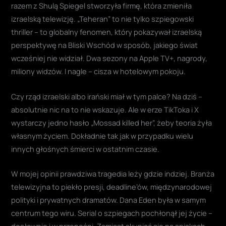
razem z Shulą Spiegel stworzyła firmę, która zmieniła
izraelską telewizję. „Teheran” to nie tylko szpiegowski
thriller – to globalny fenomen, który pokazywał izraelską
perspektywę na Bliski Wschód w sposób, jakiego świat
wcześniej nie widział. Dwa sezony na Apple TV+, nagrody,
miliony widzów. I nagle – cisza w hotelowym pokoju.
Czy rząd izraelski albo irański miał w tym palce? Na dziś –
absolutnie nic na to nie wskazuje. Ale w erze TikToka i X
wystarczy jedno hasło „Mossad killed her”, żeby teoria żyła
własnym życiem. Dokładnie tak jak w przypadku wielu
innych głośnych śmierci w ostatnim czasie.
W mojej opinii prawdziwa tragedia leży gdzie indziej. Branża
telewizyjna to piekło presji, deadline’ów, międzynarodowej
polityki i prywatnych dramatów. Dana Eden była w samym
centrum tego wiru. Serial o szpiegach pochłonął jej życie –
dosłownie i w przenośni. Zamiast skupiać się na spiskach,