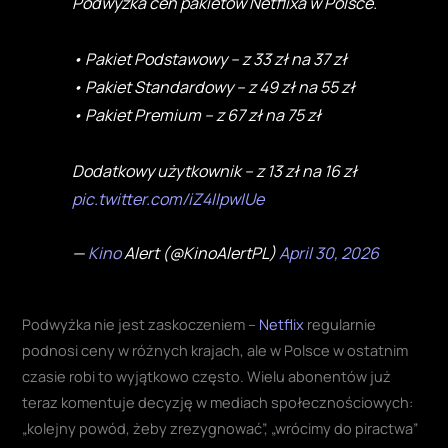
Podwyżka cen pakietów Netflixa w Polsce.
• Pakiet Podstawowy – z 33 zł na 37 zł
• Pakiet Standardowy – z 49 zł na 55 zł
• Pakiet Premium – z 67 zł na 75 zł
Dodatkowy użytkownik – z 13 zł na 16 zł
pic.twitter.com/iZ4IIpwIUe
—
Kino
Alert (@KinoAlertPL)
April 30, 2026
Podwyżka nie jest zaskoczeniem –
Netflix
regularnie
podnosi ceny w różnych krajach, ale w Polsce w ostatnim
czasie robi to wyjątkowo często. Wielu abonentów już
teraz komentuje decyzję w mediach społecznościowych:
„kolejny powód, żeby zrezygnować”, „wrócimy do piractwa”