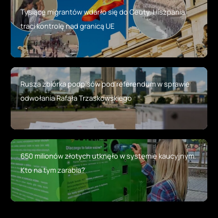
Tysiące migrantów wdarło się do Ceuty. Hiszpania
traci kontrolę nad granicą UE
Rusza zbiórka podpisów pod referendum w sprawie
odwołania Rafała Trzaskowskiego
650 milionów złotych utknęło w systemie kaucyjnym.
Kto na tym zarabia?