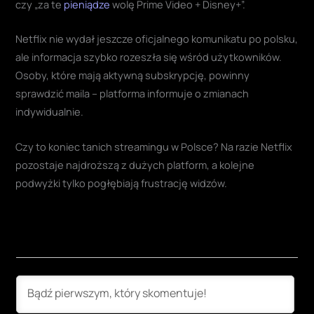
czy „za te
pieniądze
wolę Prime Video + Disney+”.
Netflix nie wydał jeszcze oficjalnego komunikatu po polsku,
ale informacja szybko rozeszła się wśród użytkowników.
Osoby, które mają aktywną subskrypcję, powinny
sprawdzić maila – platforma informuje o zmianach
indywidualnie.
Czy to koniec tanich streamingu w Polsce? Na razie Netflix
pozostaje najdroższą z dużych platform, a kolejne
podwyżki tylko pogłębiają frustrację widzów.