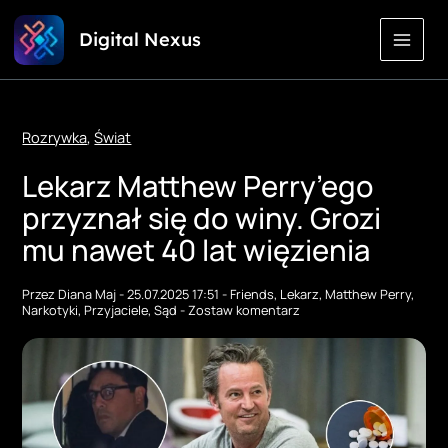
Przejdź
Digital Nexus
do
treści
Rozrywka
,
Świat
Lekarz Matthew Perry’ego
przyznał się do winy. Grozi
mu nawet 40 lat więzienia
Przez
Diana Maj
-
25.07.2025 17:51
-
Friends
,
Lekarz
,
Matthew Perry
,
Narkotyki
,
Przyjaciele
,
Sąd
-
Zostaw komentarz