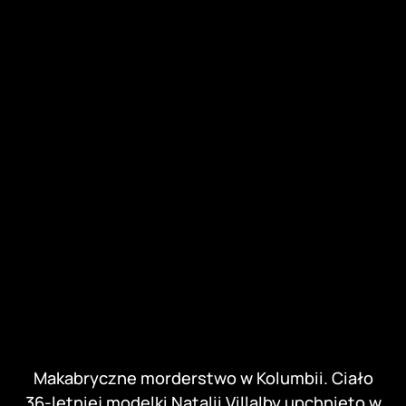
Makabryczne morderstwo w Kolumbii. Ciało
36-letniej modelki Natalii Villalby upchnięto w