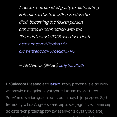
A doctor has pleaded guilty to distributing
ketamine to Matthew Perry before he
died, becoming the fourth person
convicted in connection with the
"Friends" actor's 2023 overdose death.
https://t.co/rvNfcdWvMy
pic.twitter.com/5Tpe2dMXRG
— ABC News (@ABC)
July 23, 2025
Dr Salvador Plasencia
to
lekarz
, który przyznał się do winy
w sprawie nielegalnej dystrybucji ketaminy Matthew
Perry’emu w miesiącach poprzedzających jego zgon. Sąd
federalny w Los Angeles zaakceptował jego przyznanie się
do czterech przestępstw związanych z dystrybucją tej