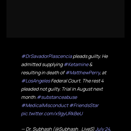
#DrSavadorPlascencia
pleads guilty. He
admitted supplying
#Ketamine
&
resulting in death of
#MatthewPerry
, at
#LosAngeles
Federal Court. The rest 4
pleaded not guilty. Trial in August next
month.
#substanceabuse
#MedicalMisconduct
#FriendsStar
pic.twitter.com/x9gyURkBeU
— Dr. Subhash (@Subhash_LiveS)
July 24,