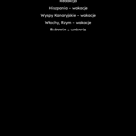
Redakcja
Hiszpania – wakacje
Wyspy Kanaryjskie – wakacje
Włochy, Rzym – wakacje
Bułgaria – wakacje
Chorwacja – wakacje
Egipt – wakacje
Turcja – wakacje
Grecja – wakacje
Wyszukiwarka ofert – wakacje
Bluesky
Facebook
Linkedin
Reddit
Telegram
Twitter / X