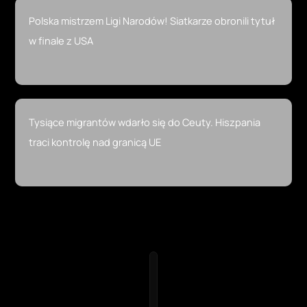
Polska mistrzem Ligi Narodów! Siatkarze obronili tytuł
w finale z USA
Tysiące migrantów wdarło się do Ceuty. Hiszpania
traci kontrolę nad granicą UE