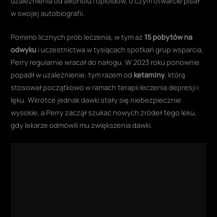
uzależnienia od alkoholu i opioidów, o czym otwarcie pisał
w swojej autobiografii.
Pomimo licznych prób leczenia, w tym aż
15 pobytów na
odwyku
i uczestnictwa w tysiącach spotkań grup wsparcia,
Perry regularnie wracał do nałogu. W 2023 roku ponownie
popadł w uzależnienie, tym razem od
ketaminy
, którą
stosował początkowo w ramach terapii leczenia depresji i
lęku. Wkrótce jednak dawki stały się niebezpiecznie
wysokie, a Perry zaczął szukać nowych źródeł tego leku,
gdy lekarze odmówili mu zwiększenia dawki.