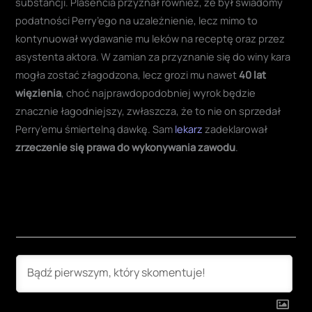
substancji. Plasencia przyznał również, że był świadomy
podatności Perry’ego na uzależnienie, lecz mimo to
kontynuował wydawanie mu leków na receptę oraz przez
asystenta aktora. W zamian za przyznanie się do winy kara
mogła zostać złagodzona, lecz grozi mu nawet
40 lat
więzienia
, choć najprawdopodobniej wyrok będzie
znacznie łagodniejszy, zwłaszcza, że to nie on sprzedał
Perry’emu śmiertelną dawkę. Sam
lekarz
zadeklarował
zrzeczenie się prawa do wykonywania zawodu
.