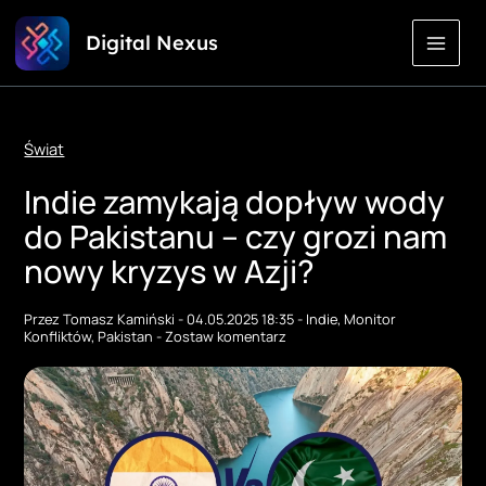
Przejdź
Digital Nexus
do
treści
Świat
Indie zamykają dopływ wody
do Pakistanu – czy grozi nam
nowy kryzys w Azji?
Przez
Tomasz Kamiński
-
04.05.2025 18:35
-
Indie
,
Monitor
Konfliktów
,
Pakistan
-
Zostaw komentarz