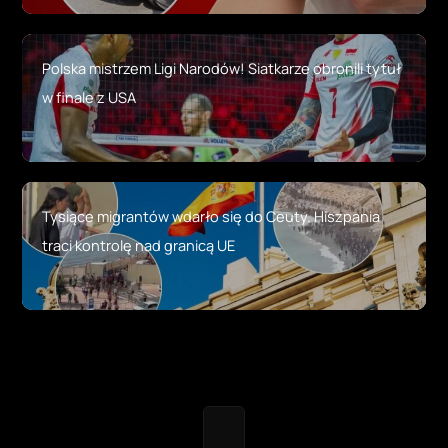
Polska mistrzem Ligi Narodów! Siatkarze obronili tytuł
w finale z USA
Tysiące migrantów wdarło się do Ceuty. Hiszpania
traci kontrolę nad granicą UE