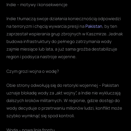
Indie – motywy i konsekwencje
Indie tłumaczą swoje działania koniecznością odpowiedzi
na terroryzm i chęcią wywarcia presji na
Pakistan
, by ten
zaprzestał wspierania grup zbrojnych w Kaszmirze. Jednak
budowa infrastruktury do pełnego zatrzymania wody
zajmie miesiące lub lata, a już sama groźba destabilizuje
region i podsyca nastroje wojenne.
Czym grozi wojna o wodę?
Obie strony odwołują się do retoryki wojennej – Pakistan
uznaje blokadę wody za „akt wojny”, a Indie nie wykluczają
dalszych kroków militarnych. W regionie, gdzie dostęp do
wody decyduje o przetrwaniu milionów ludzi, konflikt może
szybko wymknąć się spod kontroli.
Woda – nowa linia frontu