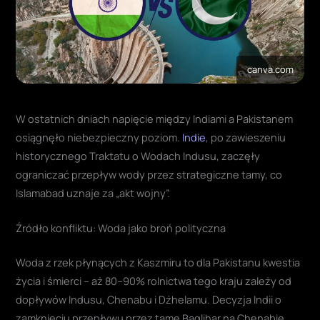
canva.com
W ostatnich dniach napięcie między Indiami a Pakistanem
osiągnęło niebezpieczny poziom.
Indie
, po zawieszeniu
historycznego Traktatu o Wodach Indusu, zaczęły
ograniczać przepływ wody przez strategiczne tamy, co
Islamabad uznaje za „akt wojny”.
Źródło konfliktu: Woda jako broń polityczna
Woda z rzek płynących z Kaszmiru to dla Pakistanu kwestia
życia i śmierci – aż 80–90% rolnictwa tego kraju zależy od
dopływów Indusu, Chenabu i Dźhelamu. Decyzja Indii o
zamknięciu przepływu przez tamę Baglihar na Chenabie