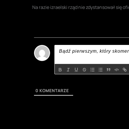
Na razie izraelski rząd nie zdystansował się of
0
KOMENTARZE