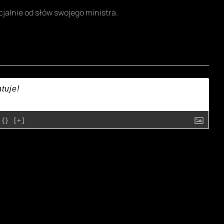
icjalnie od słów swojego ministra.
{}
[+]