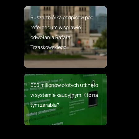
Rusza zbiórka podpisów pod
referendum w sprawie
odwołania Rafała
Trzaskowskiego
650 milionów złotych utknęło
w systemie kaucyjnym. Kto na
tym zarabia?