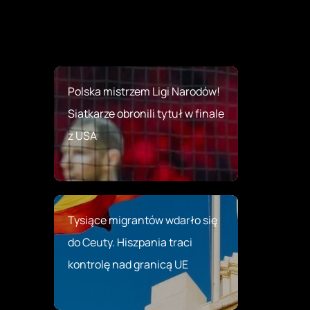
Polska mistrzem Ligi Narodów!
Siatkarze obronili tytuł w finale
z USA
Tysiące migrantów wdarło się
do Ceuty. Hiszpania traci
kontrolę nad granicą UE