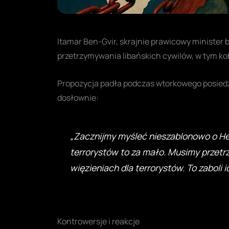
Itamar Ben-Gvir, skrajnie prawicowy minister
przetrzymywania libańskich cywilów, w tym kob
Propozycja padła podczas wtorkowego posiedz
dosłownie:
„Zacznijmy myśleć nieszablonowo o Hez
terrorystów to za mało. Musimy przet
więzieniach dla terrorystów. To zaboli i
Kontrowersje i reakcje