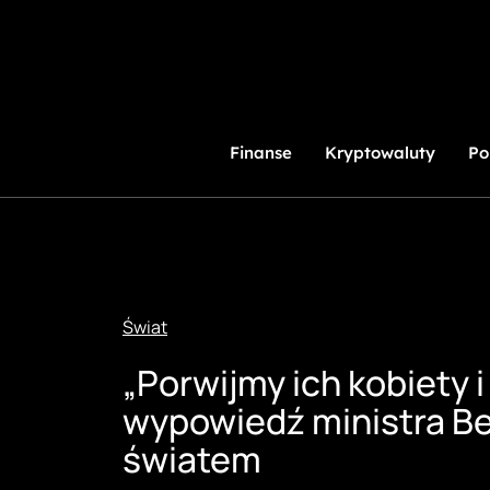
Przejdź
do
treści
Finanse
Kryptowaluty
Po
Świat
„Porwijmy ich kobiety i
wypowiedź ministra B
światem