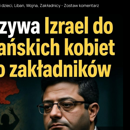
i dzieci
,
Liban
,
Wojna
,
Zakładnicy
-
Zostaw komentarz