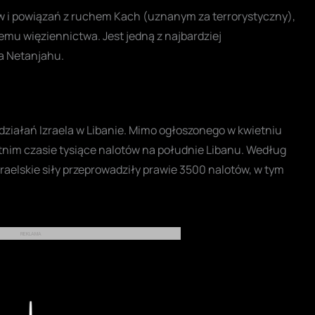
w i powiązań z ruchem Kach (uznanym za terrorystyczny),
temu więziennictwa. Jest jedną z najbardziej
a Netanjahu.
działań Izraela w Libanie. Mimo ogłoszonego w kwietniu
tnim czasie tysiące nalotów na południe Libanu. Według
zraelskie siły przeprowadziły prawie 3500 nalotów, w tym
REKLAMA