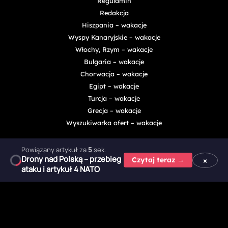
Powiązany artykuł za
4
sek.
Drony nad Polską – przebieg
×
Czytaj teraz →
ataku i artykuł 4 NATO