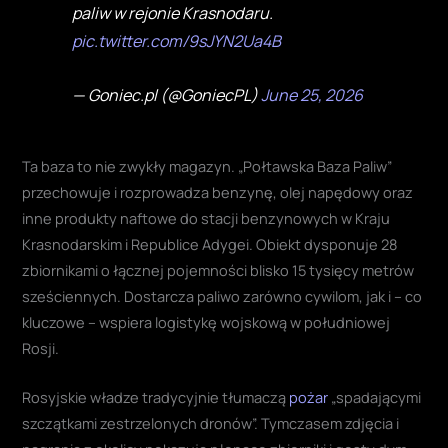
paliw w rejonie Krasnodaru.
pic.twitter.com/9sJYN2Ua4B
— Goniec.pl (@GoniecPL)
June 25, 2026
Ta baza to nie zwykły magazyn. „Połtawska Baza Paliw”
przechowuje i rozprowadza benzynę, olej napędowy oraz
inne produkty naftowe do stacji benzynowych w Kraju
Krasnodarskim i Republice Adygei. Obiekt dysponuje 28
zbiornikami o łącznej pojemności blisko 15 tysięcy metrów
sześciennych. Dostarcza paliwo zarówno cywilom, jak i – co
kluczowe – wspiera logistykę wojskową w południowej
Rosji.
Rosyjskie władze tradycyjnie tłumaczą
pożar
„spadającymi
szczątkami zestrzelonych dronów”. Tymczasem zdjęcia i