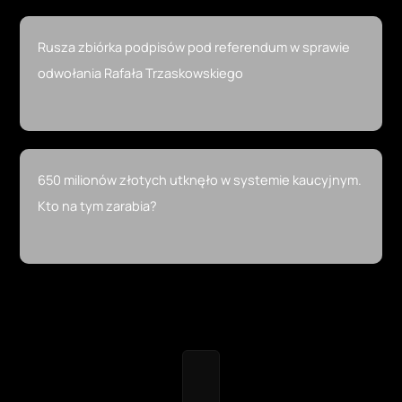
Archiwum
Feed RSS
Kontakt
Mapa strony
O nas
Polityka Prywatności
Regulamin
Redakcja
Hiszpania – wakacje
Wyspy Kanaryjskie – wakacje
Włochy, Rzym – wakacje
Bułgaria – wakacje
Chorwacja – wakacje
Egipt – wakacje
Turcja – wakacje
Grecja – wakacje
Wyszukiwarka ofert – wakacje