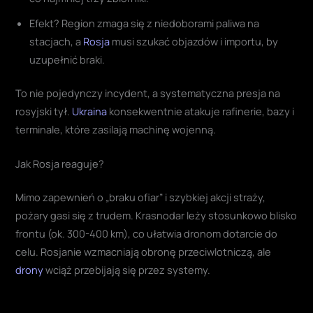
Efekt? Region zmaga się z niedoborami paliwa na
stacjach, a
Rosja
musi szukać objazdów i importu, by
uzupełnić braki.
To nie pojedynczy incydent, a systematyczna presja na
rosyjski tył.
Ukraina
konsekwentnie atakuje rafinerie, bazy i
terminale, które zasilają machinę wojenną.
Jak Rosja reaguje?
Mimo zapewnień o „braku ofiar” i szybkiej akcji straży,
pożary gasi się z trudem. Krasnodar leży stosunkowo blisko
frontu (ok. 300-400 km), co ułatwia dronom dotarcie do
celu. Rosjanie wzmacniają obronę przeciwlotniczą, ale
drony
wciąż przebijają się przez systemy.