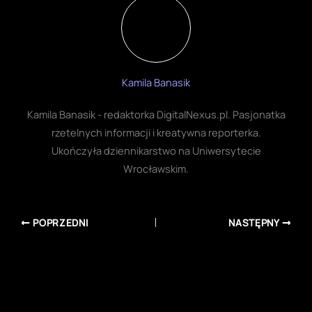
ad
Najnowsze Newsy
Polska mistrzem Ligi Narodów! Siatkarze obronili tytuł
w finale z USA