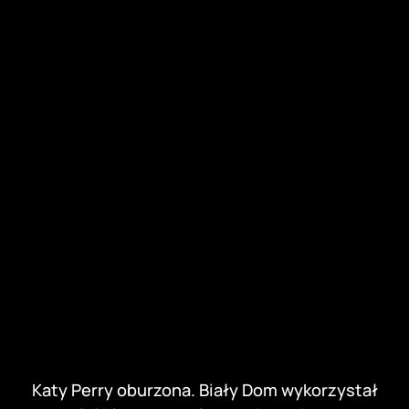
Katy Perry oburzona. Biały Dom wykorzystał
jej hit w nagraniu z ataku na Iran