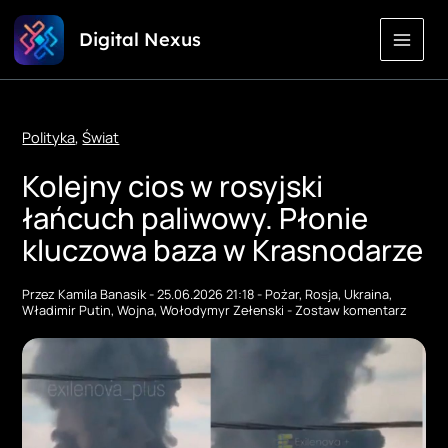
Przejdź
Digital Nexus
do
treści
Polityka
,
Świat
Kolejny cios w rosyjski
łańcuch paliwowy. Płonie
kluczowa baza w Krasnodarze
Przez
Kamila Banasik
-
25.06.2026 21:18
-
Pożar
,
Rosja
,
Ukraina
,
Władimir Putin
,
Wojna
,
Wołodymyr Zełenski
-
Zostaw komentarz