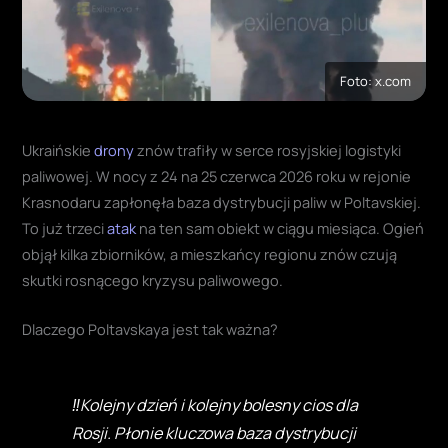
Foto: x.com
Ukraińskie
drony
znów trafiły w serce rosyjskiej logistyki
paliwowej. W nocy z 24 na 25 czerwca 2026 roku w rejonie
Krasnodaru zapłonęła baza dystrybucji paliw w Poltavskiej.
To już trzeci
atak
na ten sam obiekt w ciągu miesiąca. Ogień
objął kilka zbiorników, a mieszkańcy regionu znów czują
skutki rosnącego kryzysu paliwowego.
Dlaczego Poltavskaya jest tak ważna?
‼️Kolejny dzień i kolejny bolesny cios dla
Rosji. Płonie kluczowa baza dystrybucji