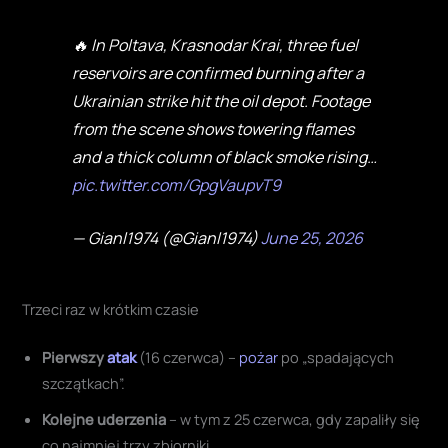
🔥 In Poltava, Krasnodar Krai, three fuel
reservoirs are confirmed burning after a
Ukrainian strike hit the oil depot. Footage
from the scene shows towering flames
and a thick column of black smoke rising…
pic.twitter.com/GpgVaupvT9
— Gianl1974 (@Gianl1974)
June 25, 2026
Trzeci raz w krótkim czasie
Pierwszy
atak
(16 czerwca) –
pożar
po „spadających
szczątkach”.
Kolejne uderzenia
– w tym z 25 czerwca, gdy zapaliły się
co najmniej trzy zbiorniki.