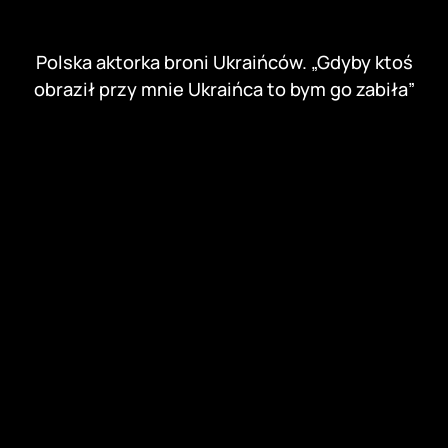
Antyukraiński incydent w Warszawie.
Samochód pokryty wulgarnymi hasłami
Polak pobił Polaka w Łodzi, bo wziął go za
Ukraińca. Policja szuka sprawcy