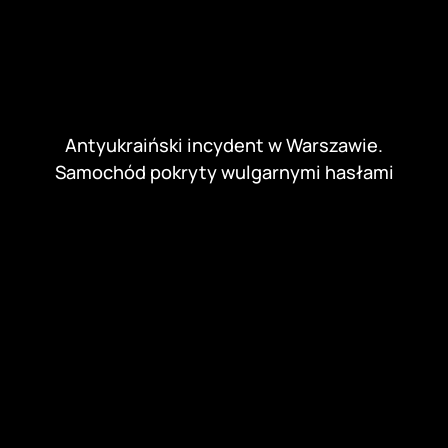
About The Author
Kamila Banasik
Kamila Banasik - redaktorka DigitalNexus.pl. Pasjonatka
rzetelnych informacji i kreatywna reporterka.
Ukończyła dziennikarstwo na Uniwersytecie
Wrocławskim.