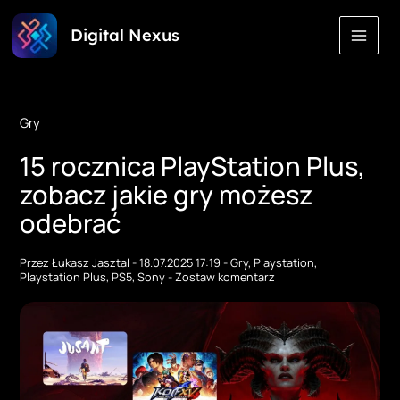
Przejdź
Digital Nexus
do
treści
Gry
15 rocznica PlayStation Plus,
zobacz jakie gry możesz
odebrać
Przez
Łukasz Jasztal
-
18.07.2025 17:19
-
Gry
,
Playstation
,
Playstation Plus
,
PS5
,
Sony
-
Zostaw komentarz