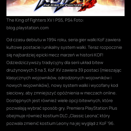
The King of Fighters XV | PS5, PS4 Foto:
blog.playstation.com
Od czasu debiutu w 1994 roku, seria gier walki KoF zawiera
kultowe postacie i unikalny system walki. Teraz rozpocznie
się najbardziej epicki mecz marzeń w historii KOF!
Odziedziczywszy tradycyjny dla serii układ bitew
drużynowych 3 na 3, KoF XV zawiera 39 postaci (mieszając
klasycznych wojowników, odrodzonych wojowników i
nowych wojowników), nowy system walki i wycofany kod
sieciowy, aby zmniejszyć opóźnienia w meczach online.
Dostępnych jest również wiele opcji bitewnych, które
pozwalają wybrać sposób gry. Premiera PlayStation Plus
obejmuje również kostium DLC „Classic Leona”, który
pozwala zmienić kostium Leony na jej wygląd z KoF ’96.