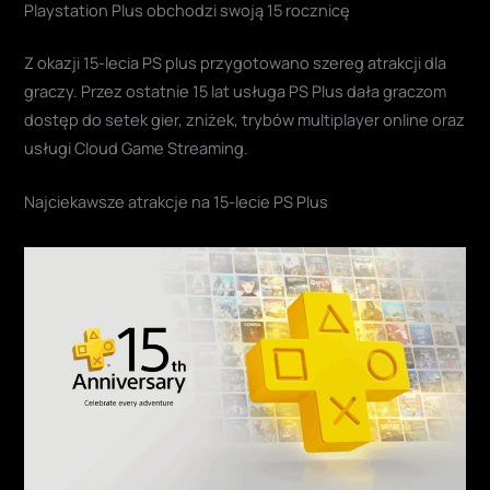
Playstation Plus obchodzi swoją 15 rocznicę
Z okazji 15-lecia PS plus przygotowano szereg atrakcji dla
graczy. Przez ostatnie 15 lat usługa PS Plus dała graczom
dostęp do setek gier, zniżek, trybów multiplayer online oraz
usługi Cloud Game Streaming.
Najciekawsze atrakcje na 15-lecie PS Plus