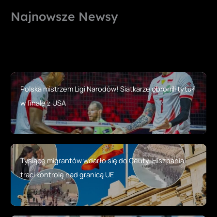
Najnowsze Newsy
Polska mistrzem Ligi Narodów! Siatkarze obronili tytuł
w finale z USA
Tysiące migrantów wdarło się do Ceuty. Hiszpania
traci kontrolę nad granicą UE