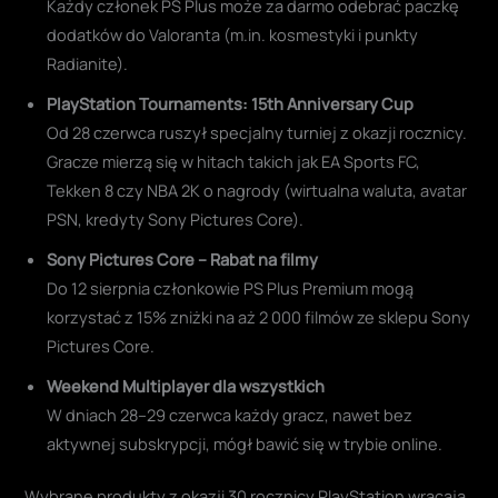
Każdy członek PS Plus może za darmo odebrać paczkę
dodatków do Valoranta (m.in. kosmestyki i punkty
Radianite).
PlayStation Tournaments: 15th Anniversary Cup
Od 28 czerwca ruszył specjalny turniej z okazji rocznicy.
Gracze mierzą się w hitach takich jak EA Sports FC,
Tekken 8 czy NBA 2K o nagrody (wirtualna waluta, avatar
PSN, kredyty Sony Pictures Core).
Sony Pictures Core – Rabat na filmy
Do 12 sierpnia członkowie PS Plus Premium mogą
korzystać z 15% zniżki na aż 2 000 filmów ze sklepu Sony
Pictures Core.
Weekend Multiplayer dla wszystkich
W dniach 28–29 czerwca każdy gracz, nawet bez
aktywnej subskrypcji, mógł bawić się w trybie online.
Wybrane produkty z okazji 30 rocznicy PlayStation wracają