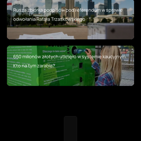
Rusza zbiórka podpisów pod referendum w sprawie
odwołania Rafała Trzaskowskiego
650 milionów złotych utknęło w systemie kaucyjnym.
Kto na tym zarabia?