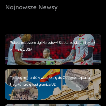
Najnowsze Newsy
Polska mistrzem Ligi Narodów! Siatkarze obronili tytuł
w finale z USA
Tysiące migrantów wdarło się do Ceuty. Hiszpania
traci kontrolę nad granicą UE