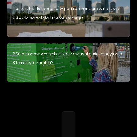
Rusza zbiórka podpisów pod referendum w sprawie
odwołania Rafała Trzaskowskiego
650 milionów złotych utknęło w systemie kaucyjnym.
Kto na tym zarabia?