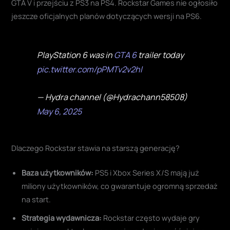
GTA V i przejściu z PS3 na PS4. Rockstar Games nie ogłosiło
jeszcze oficjalnych planów dotyczących wersji na PS6.
PlayStation 6 was in
GTA 6
trailer today
pic.twitter.com/pPMTv2v2hl
— Hydra channel (@Hydrachann58508)
May 6, 2025
Dlaczego Rockstar stawia na starszą generację?
Baza użytkowników:
PS5 i Xbox Series X/S mają już
miliony użytkowników, co gwarantuje ogromną sprzedaż
na start.
Strategia wydawnicza:
Rockstar często wydaje gry