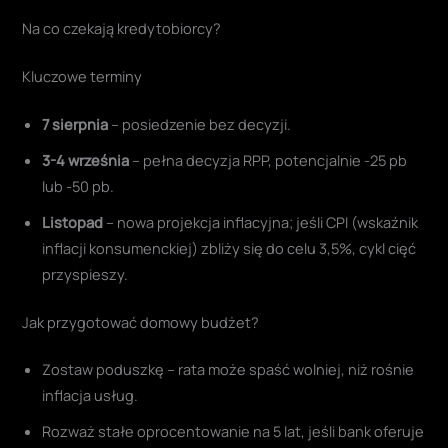
Na co czekają kredytobiorcy?
Kluczowe terminy
7 sierpnia
– posiedzenie bez decyzji.
3-4 września
– pełna decyzja RPP, potencjalnie -25 pb
lub -50 pb.
Listopad
– nowa projekcja inflacyjna; jeśli CPI (wskaźnik
inflacji konsumenckiej) zbliży się do celu 3,5%, cykl cięć
przyspieszy.
Jak przygotować domowy budżet?
Zostaw poduszkę – rata może spaść wolniej, niż rośnie
inflacja usług.
Rozważ stałe oprocentowanie na 5 lat, jeśli bank oferuje