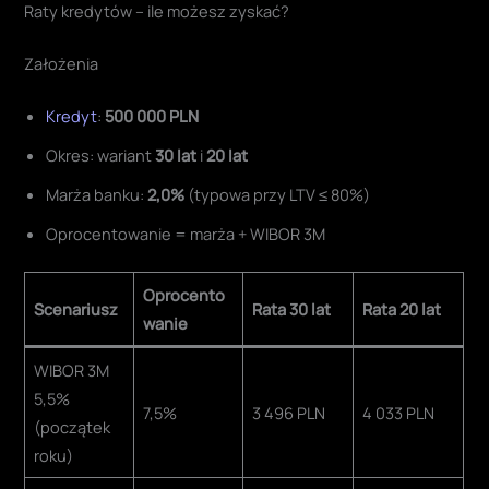
Raty kredytów – ile możesz zyskać?
Założenia
Kredyt
:
500 000 PLN
Okres: wariant
30 lat
i
20 lat
Marża banku:
2,0%
(typowa przy LTV ≤ 80%)
Oprocentowanie = marża + WIBOR 3M
Oprocento
Scenariusz
Rata 30 lat
Rata 20 lat
wanie
WIBOR 3M
5,5%
7,5%
3 496 PLN
4 033 PLN
(początek
roku)