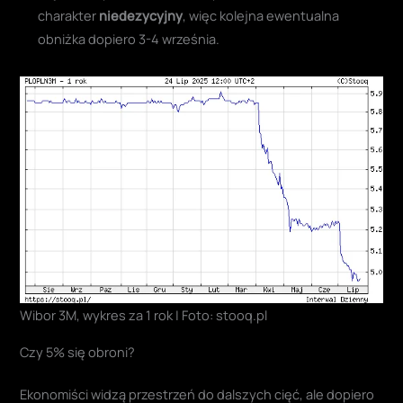
charakter
niedezycyjny
, więc kolejna ewentualna
obniżka dopiero 3-4 września.
Wibor 3M, wykres za 1 rok | Foto: stooq.pl
Czy 5% się obroni?
Ekonomiści widzą przestrzeń do dalszych cięć, ale dopiero