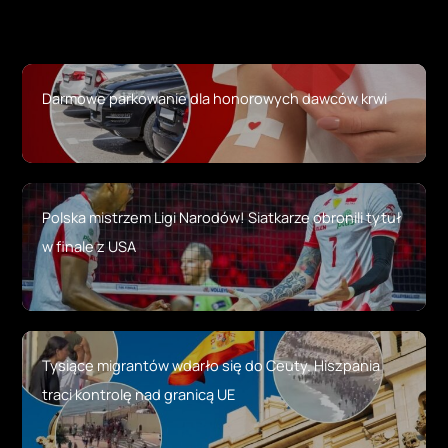
Darmowe parkowanie dla honorowych dawców krwi
Polska mistrzem Ligi Narodów! Siatkarze obronili tytuł
w finale z USA
Tysiące migrantów wdarło się do Ceuty. Hiszpania
traci kontrolę nad granicą UE