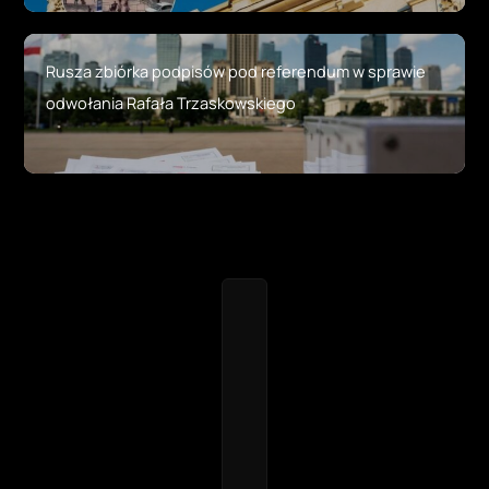
Rusza zbiórka podpisów pod referendum w sprawie
odwołania Rafała Trzaskowskiego