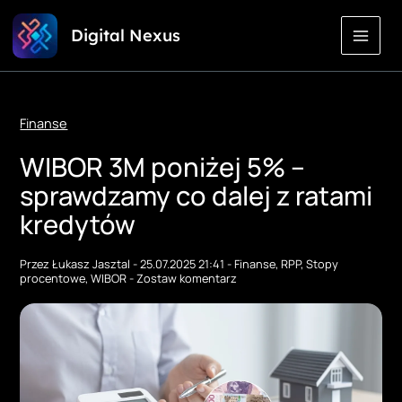
Przejdź
Digital Nexus
do
treści
Finanse
WIBOR 3M poniżej 5% –
sprawdzamy co dalej z ratami
kredytów
Przez
Łukasz Jasztal
-
25.07.2025 21:41
-
Finanse
,
RPP
,
Stopy
procentowe
,
WIBOR
-
Zostaw komentarz