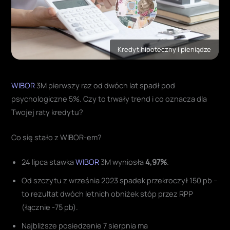
Kredyt hipoteczny i pieniądze
WIBOR
3M pierwszy raz od dwóch lat spadł pod
psychologiczne 5%. Czy to trwały trend i co oznacza dla
Twojej raty kredytu?
Co się stało z WIBOR-em?
24 lipca stawka
WIBOR
3M wyniosła
4,97%
.
Od szczytu z września 2023 spadek przekroczył 150 pb –
to rezultat dwóch letnich obniżek stóp przez RPP
(łącznie -75 pb)
.
Najbliższe posiedzenie 7 sierpnia ma