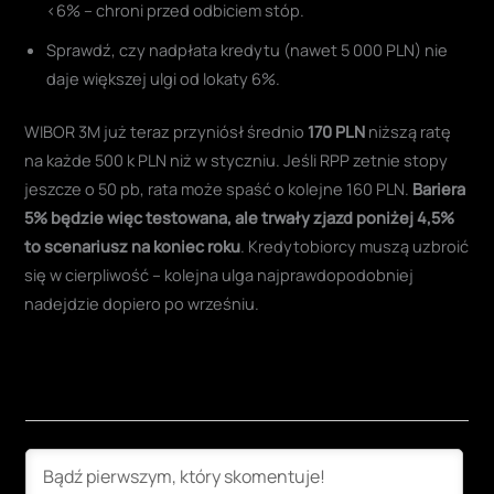
<6% – chroni przed odbiciem stóp.
Sprawdź, czy nadpłata kredytu (nawet 5 000 PLN) nie
daje większej ulgi od lokaty 6%.
WIBOR 3M już teraz przyniósł średnio
170 PLN
niższą ratę
na każde 500 k PLN niż w styczniu. Jeśli RPP zetnie stopy
jeszcze o 50 pb, rata może spaść o kolejne 160 PLN.
Bariera
5% będzie więc testowana, ale trwały zjazd poniżej 4,5%
to scenariusz na koniec roku
. Kredytobiorcy muszą uzbroić
się w cierpliwość – kolejna ulga najprawdopodobniej
nadejdzie dopiero po wrześniu.