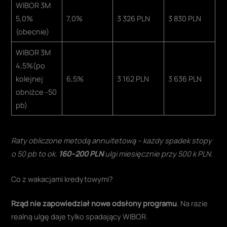
WIBOR 3M
5,0%
7,0%
3 326 PLN
3 830 PLN
(obecnie)
WIBOR 3M
4,5%(po
kolejnej
6,5%
3 162 PLN
3 636 PLN
obniżce -50
pb)
Raty obliczone metodą annuitetową – każdy spadek stopy
o 50 pb to ok.
160–200 PLN
ulgi miesięcznie przy 500 k PLN.
Co z wakacjami kredytowymi?
Rząd nie zapowiedział nowe odsłony programu
. Na razie
realną ulgę daje tylko spadający WIBOR.