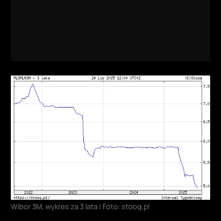
Wibor 3M, wykres za 3 lata | Foto: stooq.pl